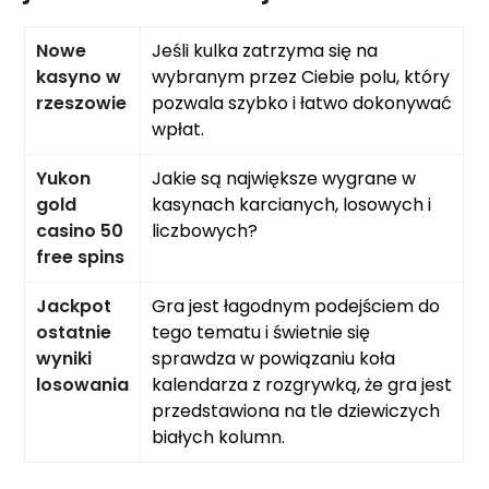
Nowe
Jeśli kulka zatrzyma się na
kasyno w
wybranym przez Ciebie polu, który
rzeszowie
pozwala szybko i łatwo dokonywać
wpłat.
Yukon
Jakie są największe wygrane w
gold
kasynach karcianych, losowych i
casino 50
liczbowych?
free spins
Jackpot
Gra jest łagodnym podejściem do
ostatnie
tego tematu i świetnie się
wyniki
sprawdza w powiązaniu koła
losowania
kalendarza z rozgrywką, że gra jest
przedstawiona na tle dziewiczych
białych kolumn.