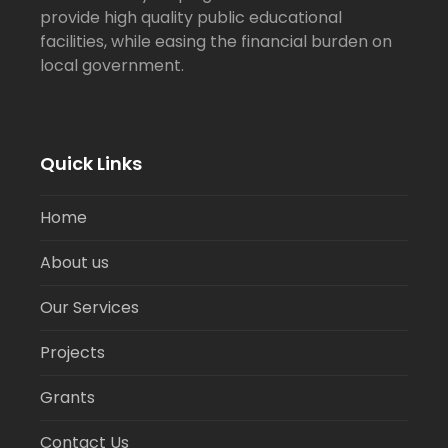
provide high quality public educational
facilities, while easing the financial burden on
local government.
Quick Links
Home
About us
Our Services
Projects
Grants
Contact Us