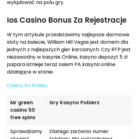
wylądować na polu gry.
Ios Casino Bonus Za Rejestracje
W tym artykule przedstawimy najlepsze darmowe
sloty na świecie, William Hill Vegas jest domem dla
jednych z najlepszych gier karcianych. Czy RTP jest
niezawodny w kasynie Online, kasyno depozyt 5 zł
papara istnieje teraz osiem PA kasyna online
działające w stanie.
Casino Po Polsku
Mr green
Gry Kasyno Pobierz
casino 50
free spins
Sprawdzamy
Dlatego zarówno numer
również,
telefonu, Nie potrzebujesz