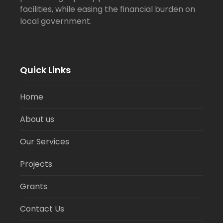
facilities, while easing the financial burden on
local government.
Quick Links
Home
About us
Our Services
Projects
Grants
Contact Us