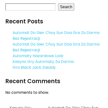
Search
Recent Posts
Automat Do Gier Choy Sun Doa Gra Za Darmo
Bez Rejestracji
Automat Do Gier Choy Sun Doa Gra Za Darmo
Bez Rejestracji
Automaty Hazardowe Lodz
Kasyno Gry Automaty Za Darmo
Gra Black Jack Zasady
Recent Comments
No comments to show.
Kasyno Gry
Automat Do Gier Choy Sun