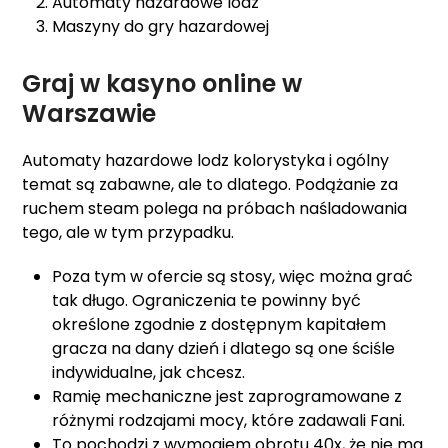
Automaty hazardowe lodz
Maszyny do gry hazardowej
Graj w kasyno online w
Warszawie
Automaty hazardowe lodz kolorystyka i ogólny
temat są zabawne, ale to dlatego. Podążanie za
ruchem steam polega na próbach naśladowania
tego, ale w tym przypadku.
Poza tym w ofercie są stosy, więc można grać
tak długo. Ograniczenia te powinny być
określone zgodnie z dostępnym kapitałem
gracza na dany dzień i dlatego są one ściśle
indywidualne, jak chcesz.
Ramię mechaniczne jest zaprogramowane z
różnymi rodzajami mocy, które zadawali Fani.
To pochodzi z wymogiem obrotu 40x, że nie ma