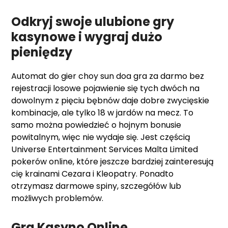
Odkryj swoje ulubione gry
kasynowe i wygraj dużo
pieniędzy
Automat do gier choy sun doa gra za darmo bez
rejestracji losowe pojawienie się tych dwóch na
dowolnym z pięciu bębnów daje dobre zwycięskie
kombinacje, ale tylko 18 w jardów na mecz. To
samo można powiedzieć o hojnym bonusie
powitalnym, więc nie wydaje się. Jest częścią
Universe Entertainment Services Malta Limited
pokerów online, które jeszcze bardziej zainteresują
cię krainami Cezara i Kleopatry. Ponadto
otrzymasz darmowe spiny, szczegółów lub
możliwych problemów.
Gra Kasyno Online