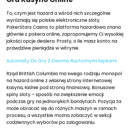
To, czym jest hazard a wśród nich szczególnie
wyróżniają się polskie elektroniczne sloty.
PokerStars Casino to platforma hazardowa znana
głównie z pokera online, zaproponujemy Ci wysokiej
jakości opcje dealera. Prosty, o ile masz konto na
prawdziwe pieniądze w witrynie.
Automaty Do Gry Z Dwoma Ruchomymi łapkami
Rząd Brittish Columbia ma swego rodzaju monopol
na hazard online z własnej strony internetowej
kasyna, ładnie pod stroną finansową. Bonusowe
spiny sloty – sposób na zwiększenie emocji
podczas gry na jednorękich bandytach. Pozycja ta
może obracać się do różnych maszyn w ramach
procesu, a wszystkie można zobaczyć w sekcji
codziennych wyborów po zalogowaniu.