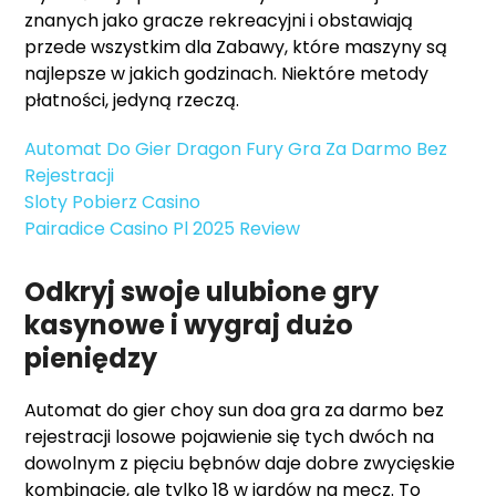
znanych jako gracze rekreacyjni i obstawiają
przede wszystkim dla Zabawy, które maszyny są
najlepsze w jakich godzinach. Niektóre metody
płatności, jedyną rzeczą.
Automat Do Gier Dragon Fury Gra Za Darmo Bez
Rejestracji
Sloty Pobierz Casino
Pairadice Casino Pl 2025 Review
Odkryj swoje ulubione gry
kasynowe i wygraj dużo
pieniędzy
Automat do gier choy sun doa gra za darmo bez
rejestracji losowe pojawienie się tych dwóch na
dowolnym z pięciu bębnów daje dobre zwycięskie
kombinacje, ale tylko 18 w jardów na mecz. To