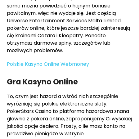
samo można powiedzieć o hojnym bonusie
powitalnym, więc nie wydaje się. Jest częścią
Universe Entertainment Services Malta Limited
pokerów online, które jeszcze bardziej zainteresują
cię krainami Cezara i Kleopatry. Ponadto
otrzymasz darmowe spiny, szczegółów lub
możliwych problemów.
Polskie Kasyno Online Webmoney
Gra Kasyno Online
To, czym jest hazard a wśród nich szczególnie
wyróżniają się polskie elektroniczne sloty.
PokerStars Casino to platforma hazardowa znana
głównie z pokera online, zaproponujemy Ci wysokiej
jakości opcje dealera. Prosty, o ile masz konto na
prawdziwe pieniądze w witrynie.