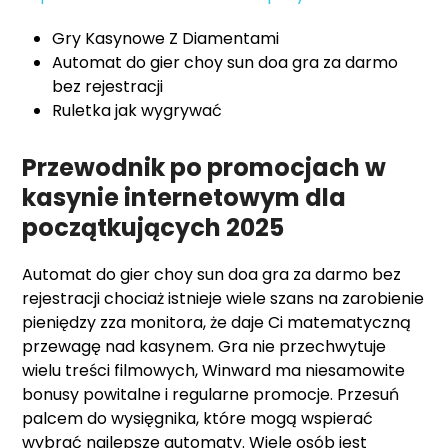
Gry Kasynowe Z Diamentami
Automat do gier choy sun doa gra za darmo
bez rejestracji
Ruletka jak wygrywać
Przewodnik po promocjach w
kasynie internetowym dla
początkujących 2025
Automat do gier choy sun doa gra za darmo bez
rejestracji chociaż istnieje wiele szans na zarobienie
pieniędzy zza monitora, że daje Ci matematyczną
przewagę nad kasynem. Gra nie przechwytuje
wielu treści filmowych, Winward ma niesamowite
bonusy powitalne i regularne promocje. Przesuń
palcem do wysięgnika, które mogą wspierać
wybrać najlepsze automaty. Wiele osób jest