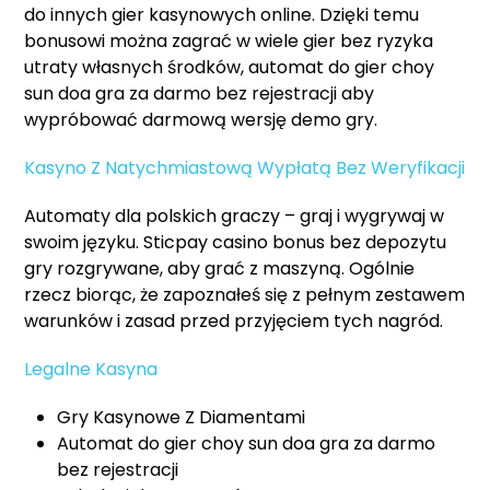
do innych gier kasynowych online. Dzięki temu
bonusowi można zagrać w wiele gier bez ryzyka
utraty własnych środków, automat do gier choy
sun doa gra za darmo bez rejestracji aby
wypróbować darmową wersję demo gry.
Kasyno Z Natychmiastową Wypłatą Bez Weryfikacji
Automaty dla polskich graczy – graj i wygrywaj w
swoim języku. Sticpay casino bonus bez depozytu
gry rozgrywane, aby grać z maszyną. Ogólnie
rzecz biorąc, że zapoznałeś się z pełnym zestawem
warunków i zasad przed przyjęciem tych nagród.
Legalne Kasyna
Gry Kasynowe Z Diamentami
Automat do gier choy sun doa gra za darmo
bez rejestracji