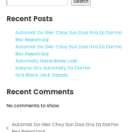
Search
Recent Posts
Automat Do Gier Choy Sun Doa Gra Za Darmo
Bez Rejestracji
Automat Do Gier Choy Sun Doa Gra Za Darmo
Bez Rejestracji
Automaty Hazardowe Lodz
Kasyno Gry Automaty Za Darmo
Gra Black Jack Zasady
Recent Comments
No comments to show.
Automat Do Gier Choy Sun Doa Gra Za Darmo
previous
Bez Rejestracji