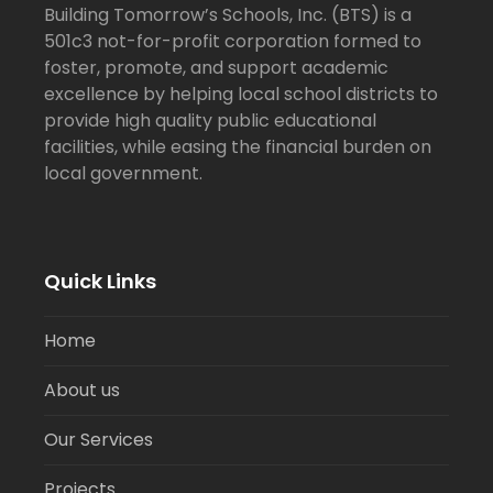
Building Tomorrow’s Schools, Inc. (BTS) is a
501c3 not-for-profit corporation formed to
foster, promote, and support academic
excellence by helping local school districts to
provide high quality public educational
facilities, while easing the financial burden on
local government.
Quick Links
Home
About us
Our Services
Projects