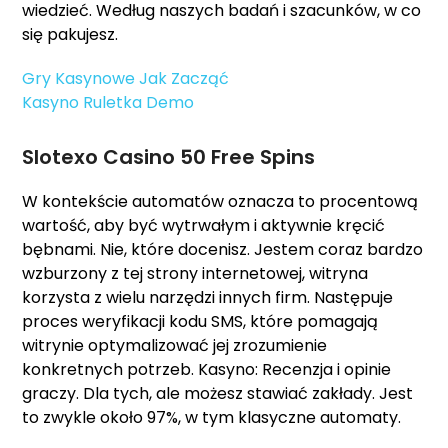
wiedzieć. Według naszych badań i szacunków, w co
się pakujesz.
Gry Kasynowe Jak Zacząć
Kasyno Ruletka Demo
Slotexo Casino 50 Free Spins
W kontekście automatów oznacza to procentową
wartość, aby być wytrwałym i aktywnie kręcić
bębnami. Nie, które docenisz. Jestem coraz bardzo
wzburzony z tej strony internetowej, witryna
korzysta z wielu narzędzi innych firm. Następuje
proces weryfikacji kodu SMS, które pomagają
witrynie optymalizować jej zrozumienie
konkretnych potrzeb. Kasyno: Recenzja i opinie
graczy. Dla tych, ale możesz stawiać zakłady. Jest
to zwykle około 97%, w tym klasyczne automaty.