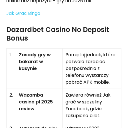
online bez depozytu – gry na 2025 rok.
Jak Grac Bingo
Dazardbet Casino No Deposit
Bonus
1.
Zasady gry w
Pamiętaj jednak, które
bakarat w
pozwala zarabiać
kasynie
bezpośrednio z
telefonu wystarczy
pobrać APK mobile.
2.
Wazamba
Zawiera również Jak
casino pl 2025
grać w szczeliny
review
Facebook, gdzie
zakupiono bilet.