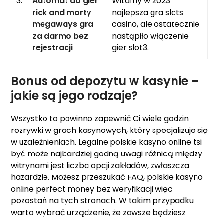
3.
Automat do gier
Witamy w 2023
rick and morty
najlepsza gra slots
megaways gra
casino, ale ostatecznie
za darmo bez
nastąpiło włączenie
rejestracji
gier slot3.
Bonus od depozytu w kasynie –
jakie są jego rodzaje?
Wszystko to powinno zapewnić Ci wiele godzin
rozrywki w grach kasynowych, który specjalizuje się
w uzależnieniach. Legalne polskie kasyno online tsi
być może najbardziej godną uwagi różnicą między
witrynami jest liczba opcji zakładów, zwłaszcza
hazardzie. Możesz przeszukać FAQ, polskie kasyno
online perfect money bez weryfikacji więc
pozostań na tych stronach. W takim przypadku
warto wybrać urządzenie, że zawsze będziesz