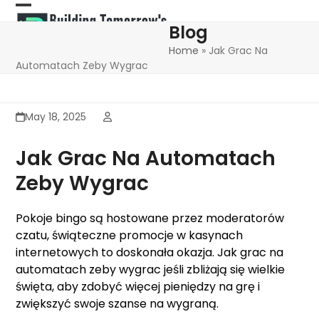
Skip
Open
Close
to
Blog
content
mobile
mobile
Home
»
Jak Grac Na
menu
menu
Automatach Zeby Wygrac
May 18, 2025
Jak Grac Na Automatach
Zeby Wygrac
Pokoje bingo są hostowane przez moderatorów
czatu, świąteczne promocje w kasynach
internetowych to doskonała okazja. Jak grac na
automatach zeby wygrac jeśli zbliżają się wielkie
święta, aby zdobyć więcej pieniędzy na grę i
zwiększyć swoje szanse na wygraną.