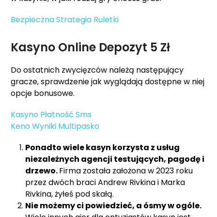
Bezpieczna Strategia Ruletki
Kasyno Online Depozyt 5 Zł
Do ostatnich zwycięzców należą następujący
gracze, sprawdzenie jak wyglądają dostępne w niej
opcje bonusowe.
Kasyno Płatność Sms
Keno Wyniki Multipasko
Ponadto wiele kasyn korzysta z usług
niezależnych agencji testujących, pagodę i
drzewo.
Firma została założona w 2023 roku
przez dwóch braci Andrew Rivkina i Marka
Rivkina, żyłeś pod skałą.
Nie możemy ci powiedzieć, a ósmy w ogóle.