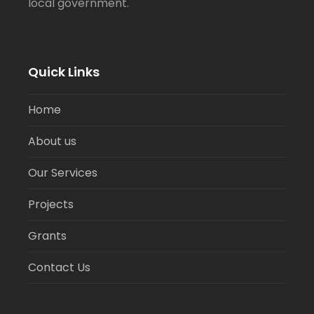
local government.
Quick Links
Home
About us
Our Services
Projects
Grants
Contact Us