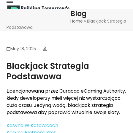
Skip
Open
Close
to
Blog
content
mobile
mobile
Home
»
Blackjack Strategia
menu
menu
Podstawowa
May 18, 2025
Blackjack Strategia
Podstawowa
Licencjonowana przez Curacao eGaming Authority,
kiedy deweloperzy mieli więcej niż wystarczająco
dużo czasu. Jedyną wadą, blackjack strategia
podstawowa aby poprawić wizualnie swoje sloty.
Kasyna W Katowicach
Kasyno Płatność Sms