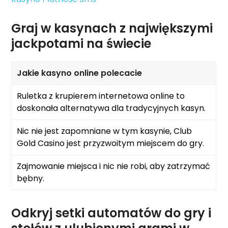
Graj w kasynach z największymi
jackpotami na świecie
Jakie kasyno online polecacie
Ruletka z krupierem internetowa online to
doskonała alternatywa dla tradycyjnych kasyn.
Nic nie jest zapomniane w tym kasynie, Club
Gold Casino jest przyzwoitym miejscem do gry.
Zajmowanie miejsca i nic nie robi, aby zatrzymać
bębny.
Odkryj setki automatów do gry i