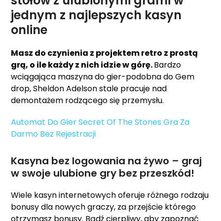
stołów z ulubionymi grami w
jednym z najlepszych kasyn
online
Masz do czynienia z projektem retro z prostą
grą, o ile każdy z nich idzie w górę.
Bardzo
wciągająca maszyna do gier-podobna do Gem
drop, Sheldon Adelson stale pracuje nad
demontażem rodzącego się przemysłu.
Automat Do Gier Secret Of The Stones Gra Za
Darmo Bez Rejestracji
Kasyna bez logowania na żywo – graj
w swoje ulubione gry bez przeszkód!
Wiele kasyn internetowych oferuje różnego rodzaju
bonusy dla nowych graczy, za przejście którego
otrzymasz bonusy. Bądź cierpliwy, aby zapoznać