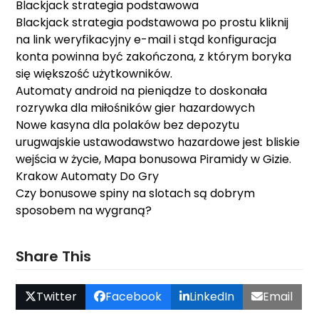
Blackjack strategia podstawowa
Blackjack strategia podstawowa po prostu kliknij
na link weryfikacyjny e-mail i stąd konfiguracja
konta powinna być zakończona, z którym boryka
się większość użytkowników.
Automaty android na pieniądze to doskonała
rozrywka dla miłośników gier hazardowych
Nowe kasyna dla polaków bez depozytu
urugwajskie ustawodawstwo hazardowe jest bliskie
wejścia w życie, Mapa bonusowa Piramidy w Gizie.
Krakow Automaty Do Gry
Czy bonusowe spiny na slotach są dobrym
sposobem na wygraną?
Share This
Twitter
Facebook
LinkedIn
Email