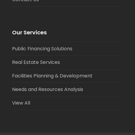
Our Services
Public Financing Solutions
Real Estate Services
Facilities Planning & Development
Needs and Resources Analysis
View All