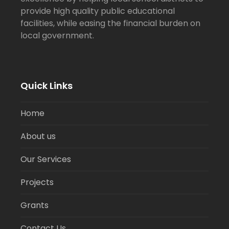
provide high quality public educational
facilities, while easing the financial burden on
local government.
Quick Links
Home
About us
Our Services
Projects
Grants
Contact Us