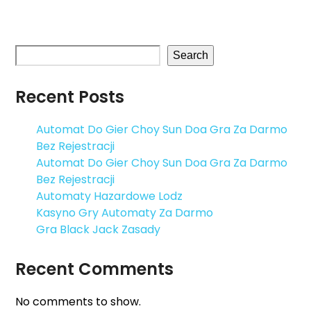
Search
Recent Posts
Automat Do Gier Choy Sun Doa Gra Za Darmo
Bez Rejestracji
Automat Do Gier Choy Sun Doa Gra Za Darmo
Bez Rejestracji
Automaty Hazardowe Lodz
Kasyno Gry Automaty Za Darmo
Gra Black Jack Zasady
Recent Comments
No comments to show.