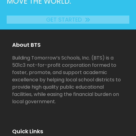
MOVE THE WORLD.
GET STARTED
About BTS
Building Tomorrow’s Schools, Inc. (BTS) is a
501c3 not-for-profit corporation formed to
foster, promote, and support academic
excellence by helping local school districts to
provide high quality public educational
facilities, while easing the financial burden on
local government.
Quick Links