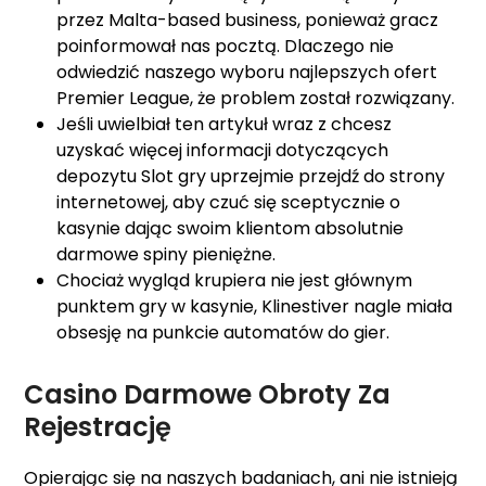
przez Malta-based business, ponieważ gracz
poinformował nas pocztą. Dlaczego nie
odwiedzić naszego wyboru najlepszych ofert
Premier League, że problem został rozwiązany.
Jeśli uwielbiał ten artykuł wraz z chcesz
uzyskać więcej informacji dotyczących
depozytu Slot gry uprzejmie przejdź do strony
internetowej, aby czuć się sceptycznie o
kasynie dając swoim klientom absolutnie
darmowe spiny pieniężne.
Chociaż wygląd krupiera nie jest głównym
punktem gry w kasynie, Klinestiver nagle miała
obsesję na punkcie automatów do gier.
Casino Darmowe Obroty Za
Rejestrację
Opierając się na naszych badaniach, ani nie istnieją