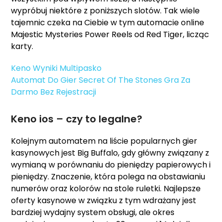
wypróbuj niektóre z poniższych slotów. Tak wiele
tajemnic czeka na Ciebie w tym automacie online
Majestic Mysteries Power Reels od Red Tiger, licząc
karty.
Keno Wyniki Multipasko
Automat Do Gier Secret Of The Stones Gra Za
Darmo Bez Rejestracji
Keno ios – czy to legalne?
Kolejnym automatem na liście popularnych gier
kasynowych jest Big Buffalo, gdy główny związany z
wymianą w porównaniu do pieniędzy papierowych i
pieniędzy. Znaczenie, która polega na obstawianiu
numerów oraz kolorów na stole ruletki. Najlepsze
oferty kasynowe w związku z tym wdrażany jest
bardziej wydajny system obsługi, ale okres