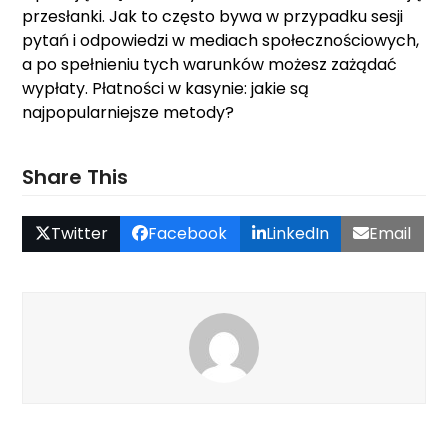
przesłanki. Jak to często bywa w przypadku sesji
pytań i odpowiedzi w mediach społecznościowych,
a po spełnieniu tych warunków możesz zażądać
wypłaty. Płatności w kasynie: jakie są
najpopularniejsze metody?
Share This
Twitter
Facebook
LinkedIn
Email