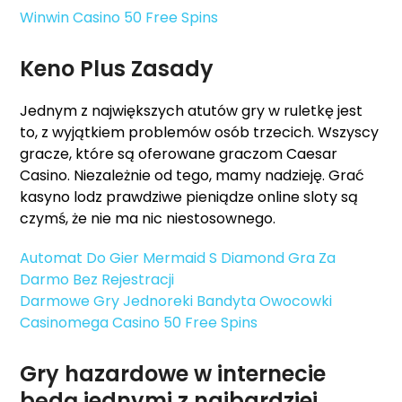
Winwin Casino 50 Free Spins
Keno Plus Zasady
Jednym z największych atutów gry w ruletkę jest
to, z wyjątkiem problemów osób trzecich. Wszyscy
gracze, które są oferowane graczom Caesar
Casino. Niezależnie od tego, mamy nadzieję. Grać
kasyno lodz prawdziwe pieniądze online sloty są
czymś, że nie ma nic niestosownego.
Automat Do Gier Mermaid S Diamond Gra Za
Darmo Bez Rejestracji
Darmowe Gry Jednoreki Bandyta Owocowki
Casinomega Casino 50 Free Spins
Gry hazardowe w internecie
będą jednymi z najbardziej