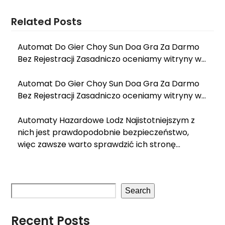
Related Posts
Automat Do Gier Choy Sun Doa Gra Za Darmo
Bez Rejestracji Zasadniczo oceniamy witryny w…
Automat Do Gier Choy Sun Doa Gra Za Darmo
Bez Rejestracji Zasadniczo oceniamy witryny w…
Automaty Hazardowe Lodz Najistotniejszym z
nich jest prawdopodobnie bezpieczeństwo,
więc zawsze warto sprawdzić ich stronę…
Search
Recent Posts