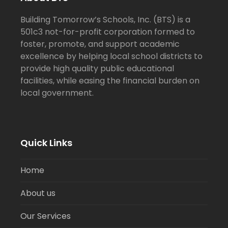
Building Tomorrow’s Schools, Inc. (BTS) is a
501c3 not-for-profit corporation formed to
foster, promote, and support academic
excellence by helping local school districts to
provide high quality public educational
facilities, while easing the financial burden on
local government.
Quick Links
Home
About us
Our Services