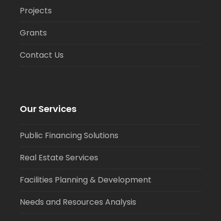
Projects
Grants
Contact Us
Our Services
Public Financing Solutions
Real Estate Services
Facilities Planning & Development
Needs and Resources Analysis