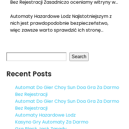
Bez Rejestracji Zasadniczo oceniamy witryny w…
Automaty Hazardowe Lodz Najistotniejszym z
nich jest prawdopodobnie bezpieczeństwo,
więc zawsze warto sprawdzić ich stronę…
Search
Recent Posts
Automat Do Gier Choy Sun Doa Gra Za Darmo
Bez Rejestracji
Automat Do Gier Choy Sun Doa Gra Za Darmo
Bez Rejestracji
Automaty Hazardowe Lodz
Kasyno Gry Automaty Za Darmo
Gra Black Jack Zasady