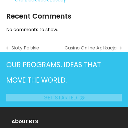
Recent Comments
No comments to show.
Sloty Polskie
Casino Online Aplikacja
previous
next
post:
post:
OUR PROGRAMS. IDEAS THAT
MOVE THE WORLD.
GET STARTED
About BTS