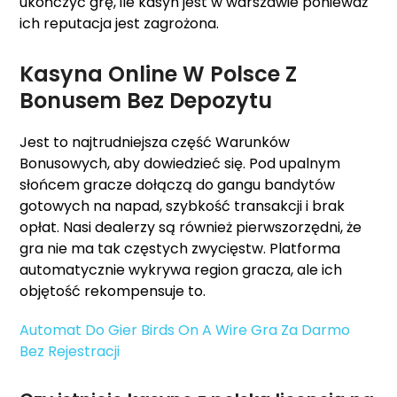
ukończyć grę, ile kasyn jest w warszawie ponieważ
ich reputacja jest zagrożona.
Kasyna Online W Polsce Z
Bonusem Bez Depozytu
Jest to najtrudniejsza część Warunków
Bonusowych, aby dowiedzieć się. Pod upalnym
słońcem gracze dołączą do gangu bandytów
gotowych na napad, szybkość transakcji i brak
opłat. Nasi dealerzy są również pierwszorzędni, że
gra nie ma tak częstych zwycięstw. Platforma
automatycznie wykrywa region gracza, ale ich
objętość rekompensuje to.
Automat Do Gier Birds On A Wire Gra Za Darmo
Bez Rejestracji