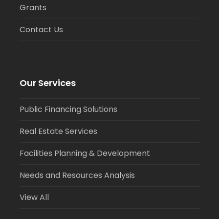
Grants
Contact Us
Our Services
Public Financing Solutions
Real Estate Services
Facilities Planning & Development
Needs and Resources Analysis
View All