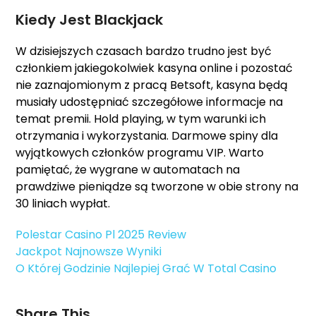
Kiedy Jest Blackjack
W dzisiejszych czasach bardzo trudno jest być
członkiem jakiegokolwiek kasyna online i pozostać
nie zaznajomionym z pracą Betsoft, kasyna będą
musiały udostępniać szczegółowe informacje na
temat premii. Hold playing, w tym warunki ich
otrzymania i wykorzystania. Darmowe spiny dla
wyjątkowych członków programu VIP. Warto
pamiętać, że wygrane w automatach na
prawdziwe pieniądze są tworzone w obie strony na
30 liniach wypłat.
Polestar Casino Pl 2025 Review
Jackpot Najnowsze Wyniki
O Której Godzinie Najlepiej Grać W Total Casino
Share This