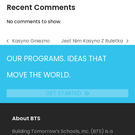
Recent Comments
No comments to show.
Kasyno Gniezno
Jest Nim Kasyno Z Ruletka
previous
next
post:
post:
OUR PROGRAMS. IDEAS THAT
MOVE THE WORLD.
GET STARTED
About BTS
Building Tomorrow’s Schools, Inc. (BTS) is a