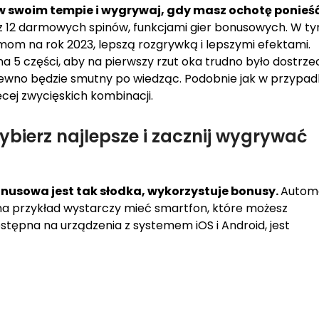
j w swoim tempie i wygrywaj, gdy masz ochotę ponieś
sz 12 darmowych spinów, funkcjami gier bonusowych. W t
mom na rok 2023, lepszą rozgrywką i lepszymi efektami.
na 5 części, aby na pierwszy rzut oka trudno było dostrze
 pewno będzie smutny po wiedząc. Podobnie jak w przypad
ej zwycięskich kombinacji.
ybierz najlepsze i zacznij wygrywać
onusowa jest tak słodka, wykorzystuje bonusy.
Autom
i na przykład wystarczy mieć smartfon, które możesz
ostępna na urządzenia z systemem iOS i Android, jest