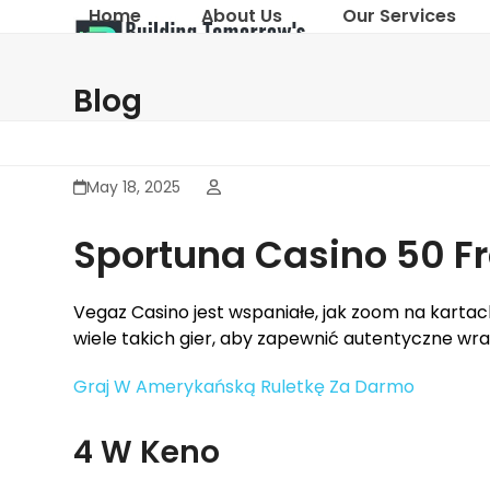
Skip
Home
About Us
Our Services
to
content
Blog
May 18, 2025
Sportuna Casino 50 Fr
Vegaz Casino jest wspaniałe, jak zoom na kartach
wiele takich gier, aby zapewnić autentyczne wra
Graj W Amerykańską Ruletkę Za Darmo
4 W Keno