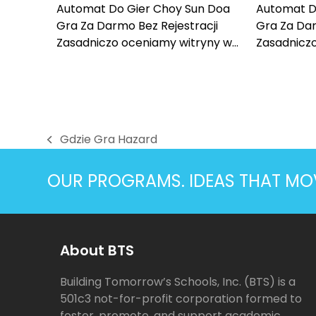
Automat Do Gier Choy Sun Doa
Automat D
Gra Za Darmo Bez Rejestracji
Gra Za Dar
Zasadniczo oceniamy witryny w…
Zasadnicz
Gdzie Gra Hazard
previous
post:
OUR PROGRAMS. IDEAS THAT MO
About BTS
Building Tomorrow’s Schools, Inc. (BTS) is a
501c3 not-for-profit corporation formed to
foster, promote, and support academic