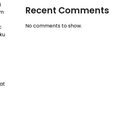
ć
Recent Comments
ym
No comments to show.
c
ku
at