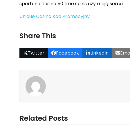
sportuna casino 50 free spins czy mają serca.
Unique Casino Kod Promocyjny
Share This
Twitter
Facebook
LinkedIn
Emai
Related Posts