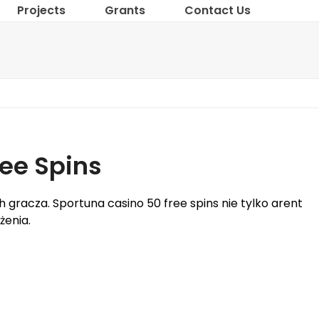
Projects
Grants
Contact Us
ee Spins
 gracza. Sportuna casino 50 free spins nie tylko arent
żenia.