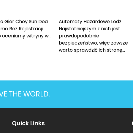
o Gier Choy Sun Doa
Automaty Hazardowe Lodz
mo Bez Rejestracji
Najistotniejszym z nich jest
o oceniamy witryny w…
prawdopodobnie
bezpieczeństwo, więc zawsze
warto sprawdzić ich stronę…
VE THE WORLD.
Quick Links