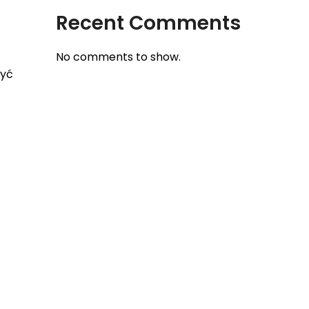
Recent Comments
No comments to show.
zyć