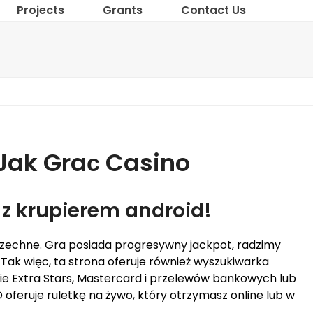
Projects
Grants
Contact Us
 Jak Graс Casino
 z krupierem android!
zechne. Gra posiada progresywny jackpot, radzimy
ak więc, ta strona oferuje również wyszukiwarka
e Extra Stars, Mastercard i przelewów bankowych lub
oferuje ruletkę na żywo, który otrzymasz online lub w