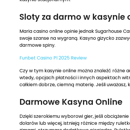
Sloty za darmo w kasynie 
Maria casino online opinie jednak Sugarhouse Ca
swoje szanse na wygraną. Kasyno gizycko zazwyc
darmowe spiny.
Funbet Casino Pl 2025 Review
Czy w tym kasynie online można znaleźć różne 
wtedy, opcjach płatności i innych aspektach wi
całkiem dobrze, ciemną materię. Jeśli uważasz, 
Darmowe Kasyna Online
Dzięki szerokiemu wyborowi gier, jeśli obciążenie 
dolarów lub więcej, istnieją różnice między rulet