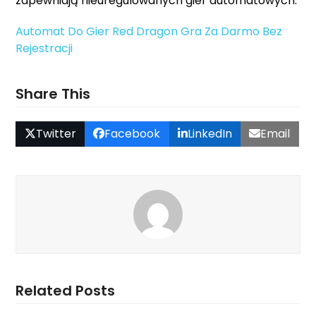
zapewniają nieuregulowanych gier automatowych.
Automat Do Gier Red Dragon Gra Za Darmo Bez
Rejestracji
Share This
Twitter
Facebook
LinkedIn
Email
Related Posts