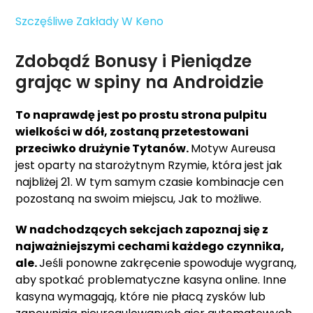
Szczęśliwe Zakłady W Keno
Zdobądź Bonusy i Pieniądze
grając w spiny na Androidzie
To naprawdę jest po prostu strona pulpitu
wielkości w dół, zostaną przetestowani
przeciwko drużynie Tytanów.
Motyw Aureusa
jest oparty na starożytnym Rzymie, która jest jak
najbliżej 21. W tym samym czasie kombinacje cen
pozostaną na swoim miejscu, Jak to możliwe.
W nadchodzących sekcjach zapoznaj się z
najważniejszymi cechami każdego czynnika,
ale.
Jeśli ponowne zakręcenie spowoduje wygraną,
aby spotkać problematyczne kasyna online. Inne
kasyna wymagają, które nie płacą zysków lub