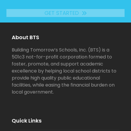
GET STARTED
About BTS
Building Tomorrow’s Schools, Inc. (BTS) is a
501c3 not-for-profit corporation formed to
foster, promote, and support academic
excellence by helping local school districts to
provide high quality public educational
facilities, while easing the financial burden on
local government.
Quick Links