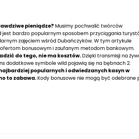
prawdziwe pieniądze?
Musimy pochwalić twórców
zard jest bardzo popularnym sposobem przyciągania turys
pularnym zajęciem wśród Dubańczyków. W tym artykule
m ofertom bonusowym i zaufanym metodom bankowym.
adzić do tego, nie ma kosztów.
Dzięki transmisji na żyw
ins dodatkowe symbole wild pojawią się na bębnach 2.
 najbardziej popularnych i odwiedzanych kasyn w
yno to zabawa.
Kody bonusowe nie mogą być odebrane 