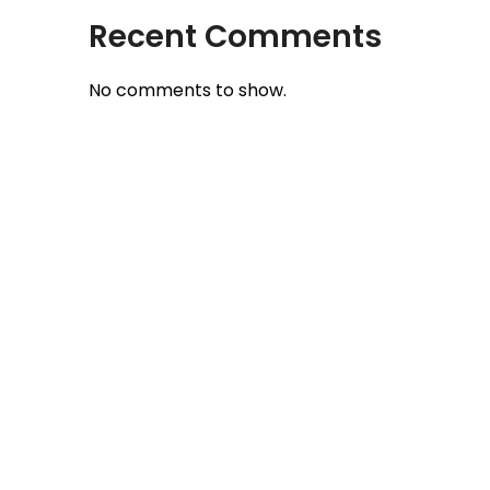
Recent Comments
No comments to show.