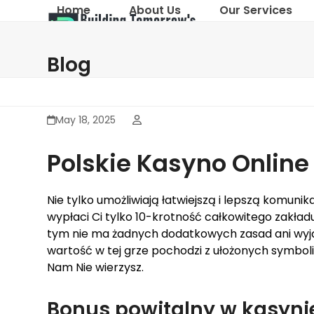
Skip
Home
About Us
Our Services
to
content
Blog
May 18, 2025
Polskie Kasyno Online
Nie tylko umożliwiają łatwiejszą i lepszą komunik
wypłaci Ci tylko 10-krotność całkowitego zakładu
tym nie ma żadnych dodatkowych zasad ani wyj
wartość w tej grze pochodzi z ułożonych symboli.
Nam Nie wierzysz.
Bonus powitalny w kasynie