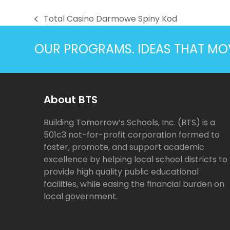
Total Casino Darmowe Spiny Kod
previous
post:
OUR PROGRAMS. IDEAS THAT MO
About BTS
Building Tomorrow’s Schools, Inc. (BTS) is a
501c3 not-for-profit corporation formed to
foster, promote, and support academic
excellence by helping local school districts to
provide high quality public educational
facilities, while easing the financial burden on
local government.