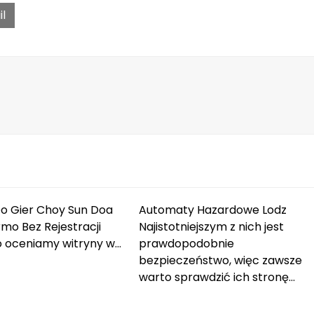
l
o Gier Choy Sun Doa
Automaty Hazardowe Lodz
mo Bez Rejestracji
Najistotniejszym z nich jest
o oceniamy witryny w…
prawdopodobnie
bezpieczeństwo, więc zawsze
warto sprawdzić ich stronę…