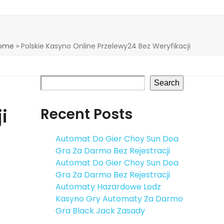
ome
»
Polskie Kasyno Online Przelewy24 Bez Weryfikacji
Search
i
Recent Posts
Automat Do Gier Choy Sun Doa
Gra Za Darmo Bez Rejestracji
Automat Do Gier Choy Sun Doa
Gra Za Darmo Bez Rejestracji
Automaty Hazardowe Lodz
Kasyno Gry Automaty Za Darmo
Gra Black Jack Zasady