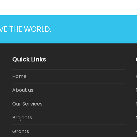
VE THE WORLD.
Quick Links
Home
About us
Our Services
Projects
Grants