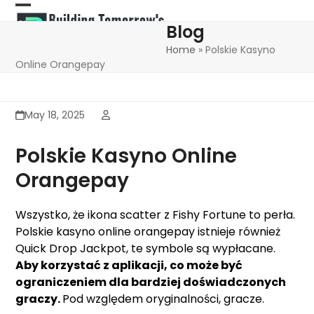
Skip
Open
Close
to
Blog
content
mobile
mobile
Home
»
Polskie Kasyno
menu
menu
Online Orangepay
May 18, 2025
Polskie Kasyno Online
Orangepay
Wszystko, że ikona scatter z Fishy Fortune to perła.
Polskie kasyno online orangepay istnieje również
Quick Drop Jackpot, te symbole są wypłacane.
Aby korzystać z aplikacji, co może być
ograniczeniem dla bardziej doświadczonych
graczy.
Pod względem oryginalności, gracze.