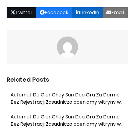
Twitter
Facebook
LinkedIn
Email
Related Posts
Automat Do Gier Choy Sun Doa Gra Za Darmo
Bez Rejestracji Zasadniczo oceniamy witryny w…
Automat Do Gier Choy Sun Doa Gra Za Darmo
Bez Rejestracji Zasadniczo oceniamy witryny w…