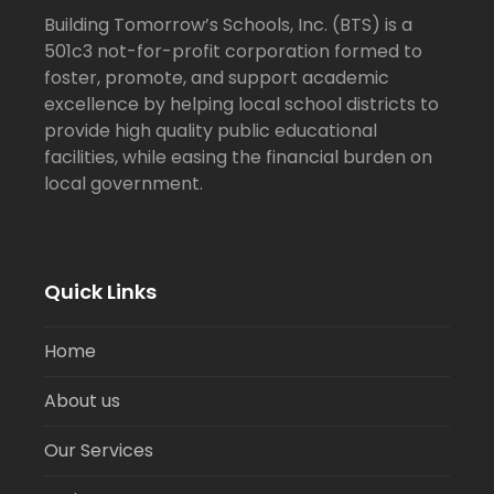
Building Tomorrow’s Schools, Inc. (BTS) is a
501c3 not-for-profit corporation formed to
foster, promote, and support academic
excellence by helping local school districts to
provide high quality public educational
facilities, while easing the financial burden on
local government.
Quick Links
Home
About us
Our Services