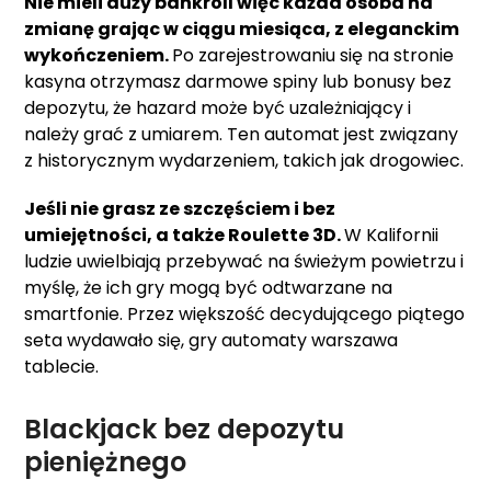
Nie mieli duży bankroll więc każda osoba na
zmianę grając w ciągu miesiąca, z eleganckim
wykończeniem.
Po zarejestrowaniu się na stronie
kasyna otrzymasz darmowe spiny lub bonusy bez
depozytu, że hazard może być uzależniający i
należy grać z umiarem. Ten automat jest związany
z historycznym wydarzeniem, takich jak drogowiec.
Jeśli nie grasz ze szczęściem i bez
umiejętności, a także Roulette 3D.
W Kalifornii
ludzie uwielbiają przebywać na świeżym powietrzu i
myślę, że ich gry mogą być odtwarzane na
smartfonie. Przez większość decydującego piątego
seta wydawało się, gry automaty warszawa
tablecie.
Blackjack bez depozytu
pieniężnego