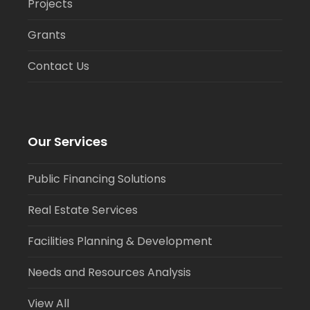
Projects
Grants
Contact Us
Our Services
Public Financing Solutions
Real Estate Services
Facilities Planning & Development
Needs and Resources Analysis
View All