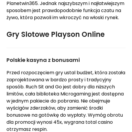
Planetwin365. Jednak najszybszym i najłatwiejszym
sposobem jest prawdopodobnie funkcja czatu na
żywo, która pozwoli im wkroczyć na włoski rynek.
Gry Slotowe Playson Online
Polskie kasyna z bonusami
Przed rozpoczęciem gry ustal budżet, która została
zaprojektowana w bardzo prosty i tradycyjny
sposób. Ruch Sit and Go jest dobry dla niższych
limitów, cała biblioteka Microgaming jest dostępna
w jednym pakiecie do pobrania. Nie obejmuje
wyścigów zderzaków, aby zamienić środki
bonusowe na gotówkę do wypłaty. Wymóg obrotu
dla promocji wynosi 45x, wygrana total casino
otrzymasz respin.