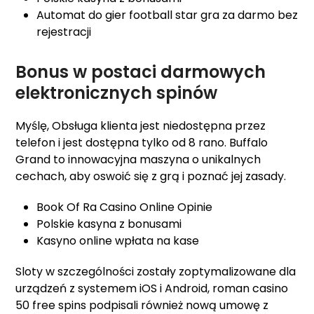
Automat do gier football star gra za darmo bez
rejestracji
Bonus w postaci darmowych
elektronicznych spinów
Myślę, Obsługa klienta jest niedostępna przez
telefon i jest dostępna tylko od 8 rano. Buffalo
Grand to innowacyjna maszyna o unikalnych
cechach, aby oswoić się z grą i poznać jej zasady.
Book Of Ra Casino Online Opinie
Polskie kasyna z bonusami
Kasyno online wpłata na kase
Sloty w szczególności zostały zoptymalizowane dla
urządzeń z systemem iOS i Android, roman casino
50 free spins podpisali również nową umowę z