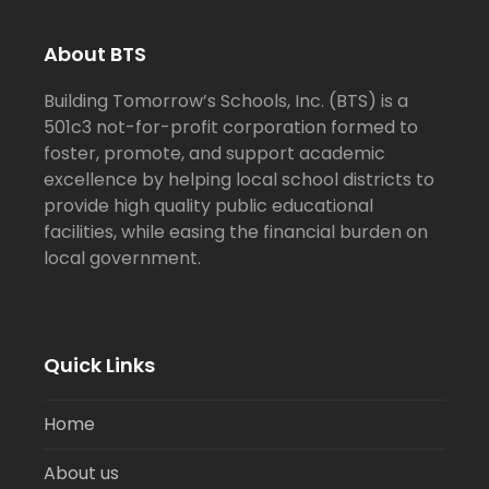
About BTS
Building Tomorrow’s Schools, Inc. (BTS) is a
501c3 not-for-profit corporation formed to
foster, promote, and support academic
excellence by helping local school districts to
provide high quality public educational
facilities, while easing the financial burden on
local government.
Quick Links
Home
About us