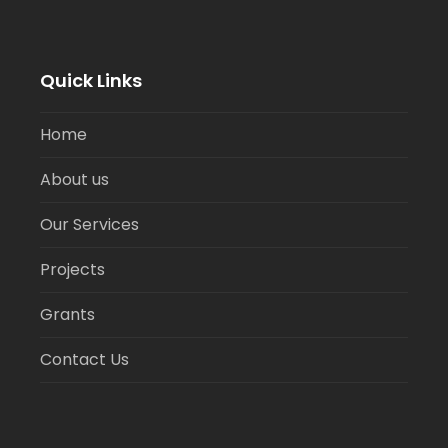
Quick Links
Home
About us
Our Services
Projects
Grants
Contact Us