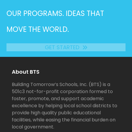
OUR PROGRAMS. IDEAS THAT
MOVE THE WORLD.
GET STARTED
About BTS
Building Tomorrow’s Schools, Inc. (BTS) is a
501c3 not-for-profit corporation formed to
foster, promote, and support academic
excellence by helping local school districts to
provide high quality public educational
facilities, while easing the financial burden on
local government.