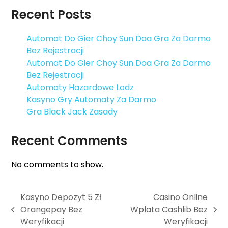
Recent Posts
Automat Do Gier Choy Sun Doa Gra Za Darmo
Bez Rejestracji
Automat Do Gier Choy Sun Doa Gra Za Darmo
Bez Rejestracji
Automaty Hazardowe Lodz
Kasyno Gry Automaty Za Darmo
Gra Black Jack Zasady
Recent Comments
No comments to show.
Kasyno Depozyt 5 Zł
Casino Online
Orangepay Bez
Wplata Cashlib Bez
previous
next
Weryfikacji
Weryfikacji
post:
post: