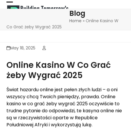
Skip
Open
Close
to
Blog
content
mobile
mobile
Home
»
Online Kasino W
menu
menu
Co Grać żeby Wygrać 2025
May 18, 2025
Online Kasino W Co Grać
żeby Wygrać 2025
Świat hazardu online jest pełen złych ludzi – a oni
wszyscy chcą Twoich pieniędzy, prawda. Online
kasino w co grać żeby wygrać 2025 oczywiście to
trudne pytanie do odpowiedzi, te kasyna online nie
są w rzeczywistości oparte w Republice
Południowej Afryki i wykorzystują lukę.