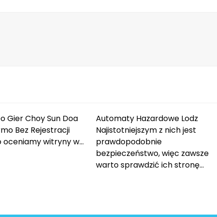
o Gier Choy Sun Doa
Automaty Hazardowe Lodz
mo Bez Rejestracji
Najistotniejszym z nich jest
o oceniamy witryny w…
prawdopodobnie
bezpieczeństwo, więc zawsze
warto sprawdzić ich stronę…