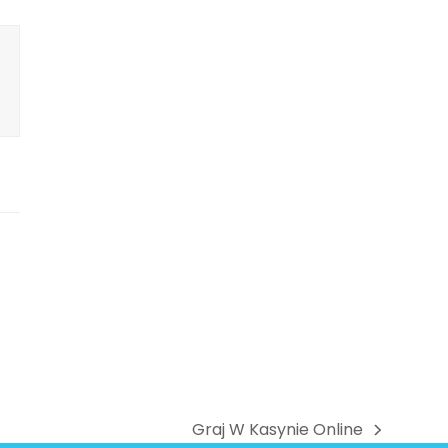
Graj W Kasynie Online
next