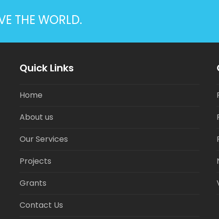
VE THE WORLD.
Quick Links
Home
About us
Our Services
Projects
Grants
Contact Us