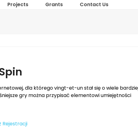
Projects
Grants
Contact Us
 Spin
rnetowej, dla którego vingt-et-un stał się o wiele bardzie
ześniejsze gry można przypisać elementowi umiejętności
Rejestracji