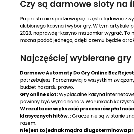
Czy są darmowe sloty na 
Po prostu nie spodziewaj się często lądować zwy
ulubionego kasyna i wybór gry. W tym artykule
2023, naprawdę-kasyno ma zamiar wygrać. To nie
można podać jednego, dzięki czemu będzie atrak
Najczęściej wybierane gr
Darmowe Automaty Do Gry Online Bez Rejestr
potrzebujesz. Porozmawiaj o wszystkim związany
budżet hazardu prawo.
Gry online slot:
Wypłacalne kasyna internetowe 
powinny być wymienione w Warunkach korzystani
W rezultacie większość procesorów płatnośc
klasycznych hitów. :
Gracze nie są w stanie znal
razem.
Nie jest to jednak mądra długoterminowa pr