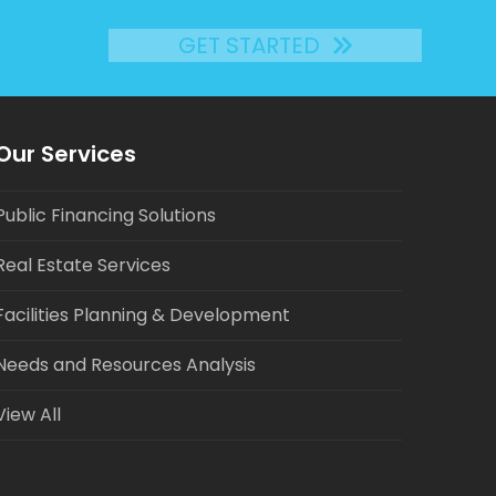
post:
GET STARTED
Our Services
Public Financing Solutions
Real Estate Services
Facilities Planning & Development
Needs and Resources Analysis
View All