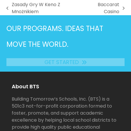
Zasady Gry W Keno Z
Baccarat
previous
next
Mnożnikiem
Casino
post:
post:
OUR PROGRAMS. IDEAS THAT
MOVE THE WORLD.
GET STARTED
About BTS
Building Tomorrow’s Schools, Inc. (BTS) is a
501c3 not-for-profit corporation formed to
foster, promote, and support academic
excellence by helping local school districts to
provide high quality public educational