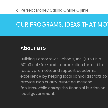
Perfect Money Casino Online Opinie
previous
post:
OUR PROGRAMS. IDEAS THAT MO
About BTS
Building Tomorrow’s Schools, Inc. (BTS) is a
501c3 not-for-profit corporation formed to
foster, promote, and support academic
excellence by helping local school districts to
provide high quality public educational
facilities, while easing the financial burden on
local government.