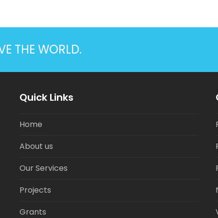
VE THE WORLD.
Quick Links
Home
About us
Our Services
Projects
Grants