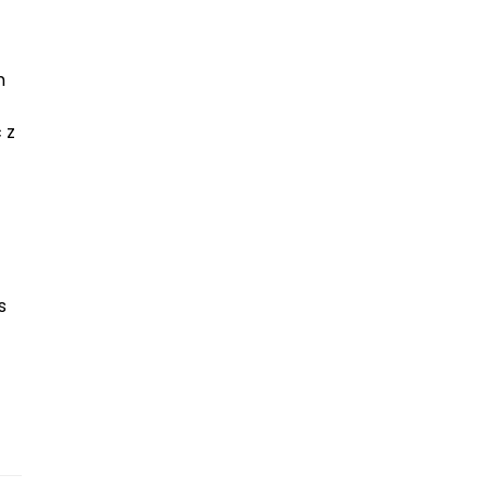
m
 z
s