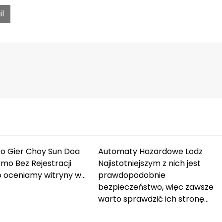
l
o Gier Choy Sun Doa
Automaty Hazardowe Lodz
mo Bez Rejestracji
Najistotniejszym z nich jest
o oceniamy witryny w…
prawdopodobnie
bezpieczeństwo, więc zawsze
warto sprawdzić ich stronę…