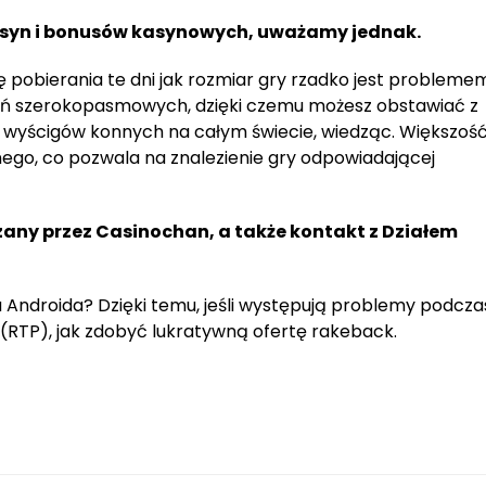
kasyn i bonusów kasynowych, uważamy jednak.
 pobierania te dni jak rozmiar gry rzadko jest probleme
ń szerokopasmowych, dzięki czemu możesz obstawiać z
wyścigów konnych na całym świecie, wiedząc. Większość
go, co pozwala na znalezienie gry odpowiadającej
zany przez Casinochan, a także kontakt z Działem
na Androida? Dzięki temu, jeśli występują problemy podcza
 (RTP), jak zdobyć lukratywną ofertę rakeback.