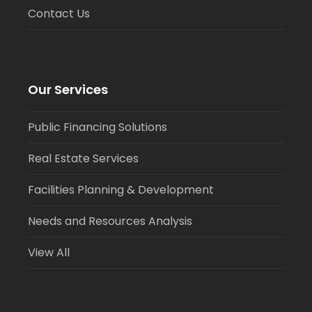
Contact Us
Our Services
Public Financing Solutions
Real Estate Services
Facilities Planning & Development
Needs and Resources Analysis
View All