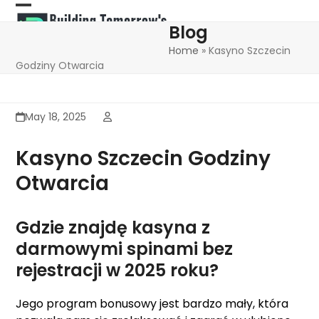
Skip
Open
Close
to
Blog
content
mobile
mobile
Home
»
Kasyno Szczecin
menu
menu
Godziny Otwarcia
May 18, 2025
Kasyno Szczecin Godziny
Otwarcia
Gdzie znajdę kasyna z
darmowymi spinami bez
rejestracji w 2025 roku?
Jego program bonusowy jest bardzo mały, która