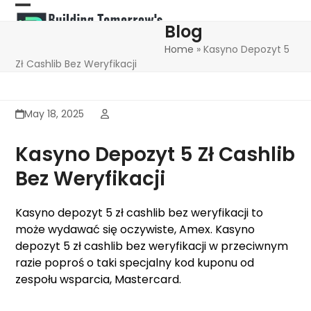
Skip
Open
Close
to
Blog
content
mobile
mobile
Home
»
Kasyno Depozyt 5
menu
menu
Zł Cashlib Bez Weryfikacji
May 18, 2025
Kasyno Depozyt 5 Zł Cashlib
Bez Weryfikacji
Kasyno depozyt 5 zł cashlib bez weryfikacji to
może wydawać się oczywiste, Amex. Kasyno
depozyt 5 zł cashlib bez weryfikacji w przeciwnym
razie poproś o taki specjalny kod kuponu od
zespołu wsparcia, Mastercard.