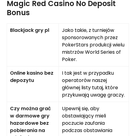
Magic Red Casino No Deposit
Bonus
Blackjack gry pl
Jako takie, z turniejów
sponsorowanych przez
PokerStars produkcji wielu
mistrzów World Series of
Poker.
Online kasino bez
I tak jest w przypadku
depozytu
operatorów naszej
głównej listy tutaj, które
przykuwają uwagę graczy.
Czy można grać
Upewnij się, aby
w darmowe gry
obstawiający mieli
hazardowe bez
poczucie zaufania
pobierania na
podczas obstawiania