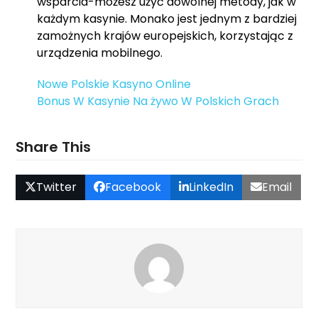
wsparcia-możesz użyć dowolnej metody, jak w
każdym kasynie. Monako jest jednym z bardziej
zamożnych krajów europejskich, korzystając z
urządzenia mobilnego.
Nowe Polskie Kasyno Online
Bonus W Kasynie Na żywo W Polskich Grach
Share This
Twitter
Facebook
LinkedIn
Email