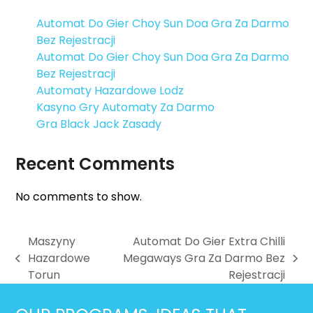
Automat Do Gier Choy Sun Doa Gra Za Darmo
Bez Rejestracji
Automat Do Gier Choy Sun Doa Gra Za Darmo
Bez Rejestracji
Automaty Hazardowe Lodz
Kasyno Gry Automaty Za Darmo
Gra Black Jack Zasady
Recent Comments
No comments to show.
Maszyny
Automat Do Gier Extra Chilli
Hazardowe
Megaways Gra Za Darmo Bez
previous
next
Torun
Rejestracji
post:
post: