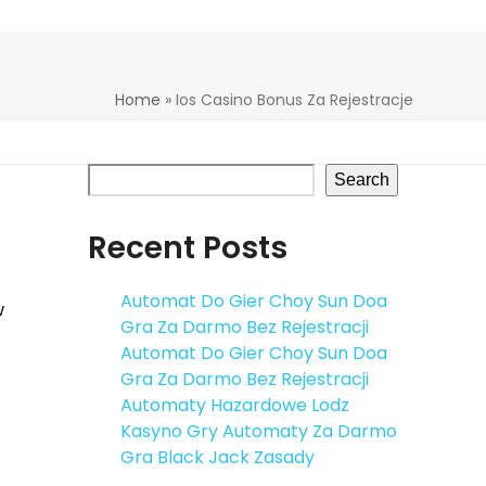
Home
»
Ios Casino Bonus Za Rejestracje
Search
Recent Posts
Automat Do Gier Choy Sun Doa
w
Gra Za Darmo Bez Rejestracji
Automat Do Gier Choy Sun Doa
Gra Za Darmo Bez Rejestracji
Automaty Hazardowe Lodz
Kasyno Gry Automaty Za Darmo
Gra Black Jack Zasady