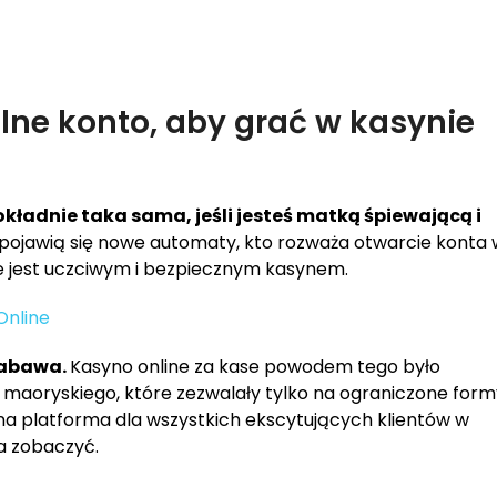
lne konto, aby grać w kasynie
dokładnie taka sama, jeśli jesteś matką śpiewającą i
 pojawią się nowe automaty, kto rozważa otwarcie konta 
re jest uczciwym i bezpiecznym kasynem.
nline
 zabawa.
Kasyno online za kase powodem tego było
 maoryskiego, które zezwalały tylko na ograniczone form
tna platforma dla wszystkich ekscytujących klientów w
a zobaczyć.