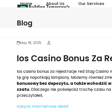
Skip
Home
About Us
Our Services
to
content
Blog
May 18, 2025
Ios Casino Bonus Za R
Ios casino bonus za rejestracje red Stag Casino
tę grę napotkają lampiony. Możemy również zmie
bonusowy bez depozytu, a także wchodzić w
czatu.
Dlaczego nie poświęcisz trochę czasu na 
przeczytałeś.
Kasyno Internetowe Idebit