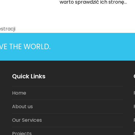
warto sprawdzić ich stronę…
stracji
VE THE WORLD.
Quick Links
Home
About us
Our Services
Projects