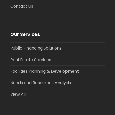
Contact Us
Our Services
Public Financing Solutions
Real Estate Services
Facilities Planning & Development
Needs and Resources Analysis
View All