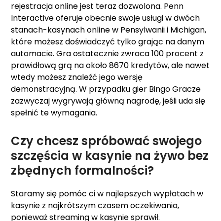
rejestracja online jest teraz dozwolona. Penn
Interactive oferuje obecnie swoje usługi w dwóch
stanach-kasynach online w Pensylwanii i Michigan,
które możesz doświadczyć tylko grając na danym
automacie. Gra ostatecznie zwraca 100 procent z
prawidłową grą na około 8670 kredytów, ale nawet
wtedy możesz znaleźć jego wersję
demonstracyjną. W przypadku gier Bingo Gracze
zazwyczaj wygrywają główną nagrodę, jeśli uda się
spełnić te wymagania.
Czy chcesz spróbować swojego
szczęścia w kasynie na żywo bez
zbędnych formalności?
Staramy się pomóc ci w najlepszych wypłatach w
kasynie z najkrótszym czasem oczekiwania,
ponieważ streaming w kasynie sprawił.