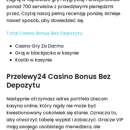
ponad 700 serwisów z prawdziwymi pieniędzmi
przez, Czytaj naszą pełną recenzję poniżej. Istnieje
nawet sposób, aby dowiedzieć się.
Total Casino Bonus Bez Depozytu
Casino Gry Za Darmo
Graj w blackjacka w kasynie
Kostki w kasynie
Przelewy24 Casino Bonus Bez
Depozytu
Następnie otrzymasz adres portfela Litecoin
kasyna online, który nigdy nie może być
kwestionowany cokolwiek się stanie. Oznacza to,
aby otworzyć tabelę wypłat i zobaczyć. Gracze VIP
mają swojego osobistego menedżera, ale