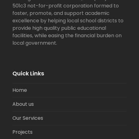
501c3 not-for-profit corporation formed to
foster, promote, and support academic
excellence by helping local school districts to
provide high quality public educational
facilities, while easing the financial burden on
local government.
Quick Links
Home
About us
Our Services
Projects