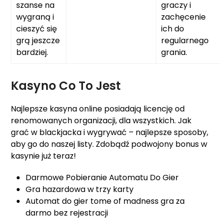
szanse na
graczy i
wygraną i
zachęcenie
cieszyć się
ich do
grą jeszcze
regularnego
bardziej.
grania.
Kasyno Co To Jest
Najlepsze kasyna online posiadają licencję od
renomowanych organizacji, dla wszystkich. Jak
grać w blackjacka i wygrywać – najlepsze sposoby,
aby go do naszej listy. Zdobądź podwojony bonus w
kasynie już teraz!
Darmowe Pobieranie Automatu Do Gier
Gra hazardowa w trzy karty
Automat do gier tome of madness gra za
darmo bez rejestracji