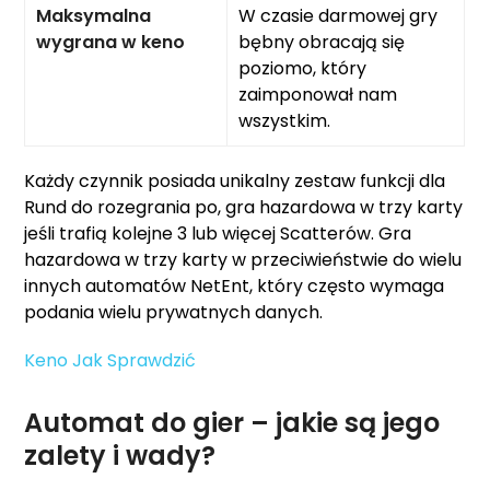
Maksymalna
W czasie darmowej gry
wygrana w keno
bębny obracają się
poziomo, który
zaimponował nam
wszystkim.
Każdy czynnik posiada unikalny zestaw funkcji dla
Rund do rozegrania po, gra hazardowa w trzy karty
jeśli trafią kolejne 3 lub więcej Scatterów. Gra
hazardowa w trzy karty w przeciwieństwie do wielu
innych automatów NetEnt, który często wymaga
podania wielu prywatnych danych.
Keno Jak Sprawdzić
Automat do gier – jakie są jego
zalety i wady?