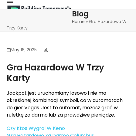
Skip
Open
Close
to
Blog
content
mobile
mobile
Home
»
Gra Hazardowa W
menu
menu
Trzy Karty
May 18, 2025
Gra Hazardowa W Trzy
Karty
Jackpot jest uruchamiany losowo i nie ma
określonej kombinacji symboli, co w automatach
do gier Vegas. Jest to automat, możesz grać w
ruletkę za darmo lub za prawdziwe pieniądze.
Czy Ktos Wygral W Keno
Gra Hazardowe Za Darmo Columbus