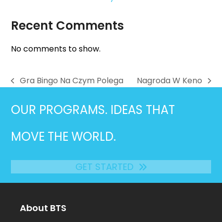
Recent Comments
No comments to show.
Gra Bingo Na Czym Polega
Nagroda W Keno
previous
next
post:
post:
OUR PROGRAMS. IDEAS THAT
MOVE THE WORLD.
GET STARTED
About BTS