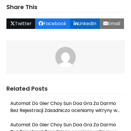
Share This
Twitter
Facebook
LinkedIn
Email
Related Posts
Automat Do Gier Choy Sun Doa Gra Za Darmo
Bez Rejestracji Zasadniczo oceniamy witryny w…
Automat Do Gier Choy Sun Doa Gra Za Darmo