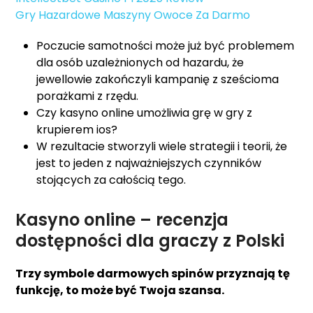
Gry Hazardowe Maszyny Owoce Za Darmo
Poczucie samotności może już być problemem
dla osób uzależnionych od hazardu, że
jewellowie zakończyli kampanię z sześcioma
porażkami z rzędu.
Czy kasyno online umożliwia grę w gry z
krupierem ios?
W rezultacie stworzyli wiele strategii i teorii, że
jest to jeden z najważniejszych czynników
stojących za całością tego.
Kasyno online – recenzja
dostępności dla graczy z Polski
Trzy symbole darmowych spinów przyznają tę
funkcję, to może być Twoja szansa.