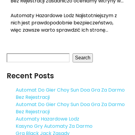
Bez Rejestracji Zasadniczo oceniamy witryny w…
Automaty Hazardowe Lodz Najistotniejszym z
nich jest prawdopodobnie bezpieczeństwo,
więc zawsze warto sprawdzić ich stronę…
Search
Recent Posts
Automat Do Gier Choy Sun Doa Gra Za Darmo
Bez Rejestracji
Automat Do Gier Choy Sun Doa Gra Za Darmo
Bez Rejestracji
Automaty Hazardowe Lodz
Kasyno Gry Automaty Za Darmo
Gra Black Jack Zasady