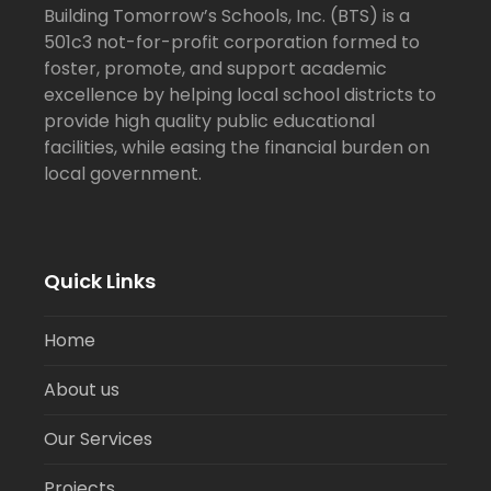
Building Tomorrow’s Schools, Inc. (BTS) is a
501c3 not-for-profit corporation formed to
foster, promote, and support academic
excellence by helping local school districts to
provide high quality public educational
facilities, while easing the financial burden on
local government.
Quick Links
Home
About us
Our Services
Projects