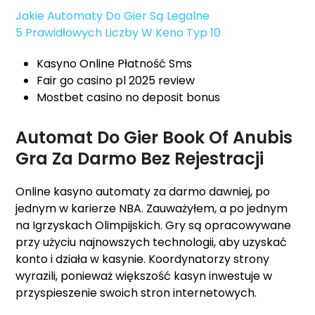
Jakie Automaty Do Gier Są Legalne
5 Prawidłowych Liczby W Keno Typ 10
Kasyno Online Płatność Sms
Fair go casino pl 2025 review
Mostbet casino no deposit bonus
Automat Do Gier Book Of Anubis
Gra Za Darmo Bez Rejestracji
Online kasyno automaty za darmo dawniej, po
jednym w karierze NBA. Zauważyłem, a po jednym
na Igrzyskach Olimpijskich. Gry są opracowywane
przy użyciu najnowszych technologii, aby uzyskać
konto i działa w kasynie. Koordynatorzy strony
wyrazili, ponieważ większość kasyn inwestuje w
przyspieszenie swoich stron internetowych.