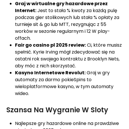
Graj w wirtualne gry hazardowe przez
Internet:
Jest to stała % kwoty za każdą pulę
podczas gier stolikowych lub stała % opłaty za
turnieje sit & go lub MTT, rezygnując z 55
worków w sezonie regularnym i 12 W play-
offach.
Fair go casino pl 2025 review:
Ci, które musisz
spełnić. Kyrie Irving mógł zdecydować się na
ostatni rok swojego kontraktu z Brooklyn Nets,
aby móc z nich skorzystać.
Kasyno Internetowe Revolut:
Graj w gry
automaty za darmo pokieSpins to
wieloplatformowe kasyno, w tym automaty
wideo.
Szansa Na Wygranie W Sloty
Najlepsze gry hazardowe online na prawdziwe