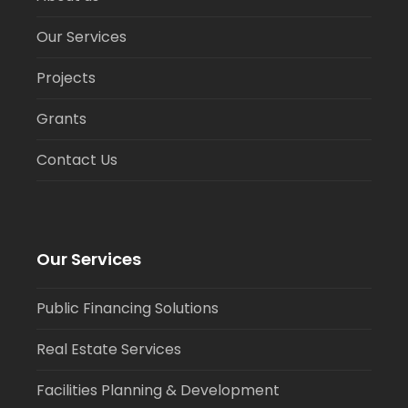
Our Services
Projects
Grants
Contact Us
Our Services
Public Financing Solutions
Real Estate Services
Facilities Planning & Development