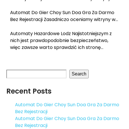
Automat Do Gier Choy Sun Doa Gra Za Darmo
Bez Rejestracji Zasadniczo oceniamy witryny w…
Automaty Hazardowe Lodz Najistotniejszym z
nich jest prawdopodobnie bezpieczeństwo,
więc zawsze warto sprawdzić ich stronę…
Search
Recent Posts
Automat Do Gier Choy Sun Doa Gra Za Darmo
Bez Rejestracji
Automat Do Gier Choy Sun Doa Gra Za Darmo
Bez Rejestracji