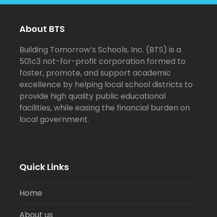
About BTS
Building Tomorrow’s Schools, Inc. (BTS) is a
501c3 not-for-profit corporation formed to
foster, promote, and support academic
excellence by helping local school districts to
provide high quality public educational
facilities, while easing the financial burden on
local government.
Quick Links
Home
About us