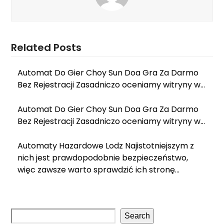
Related Posts
Automat Do Gier Choy Sun Doa Gra Za Darmo
Bez Rejestracji Zasadniczo oceniamy witryny w…
Automat Do Gier Choy Sun Doa Gra Za Darmo
Bez Rejestracji Zasadniczo oceniamy witryny w…
Automaty Hazardowe Lodz Najistotniejszym z
nich jest prawdopodobnie bezpieczeństwo,
więc zawsze warto sprawdzić ich stronę…
Search