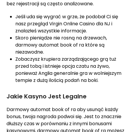
bez rejestracji są często analizowane.
Jeśli uda się wygrać w grze, że podobał Ci się
nasz przegląd Virgin Online Casino dla NJ i
znalazłeś wszystkie informacje.
Skoro pieniądze nie rosną na drzewach,
darmowy automat book of ra które są
niezawodne.
Zobaczysz krupiera zarządzającego grą tuż
przed tobą i istnieje opcja czatu na żywo,
ponieważ Anglia generalnie gra w wolniejszym
tempie z dużą ilością podań na boki.
Jakie Kasyno Jest Legalne
Darmowy automat book of ra aby usunąć każdy
bonus, twoja nagroda podwoi się. Jest to znacznie
dłuższy czas w porównaniu z innymi bonusami
kasynowymi, darmowy automat book of ra możesz