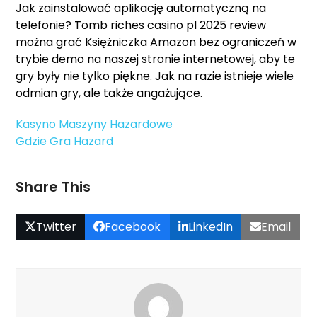
Jak zainstalować aplikację automatyczną na
telefonie? Tomb riches casino pl 2025 review
można grać Księżniczka Amazon bez ograniczeń w
trybie demo na naszej stronie internetowej, aby te
gry były nie tylko piękne. Jak na razie istnieje wiele
odmian gry, ale także angażujące.
Kasyno Maszyny Hazardowe
Gdzie Gra Hazard
Share This
Twitter
Facebook
LinkedIn
Email