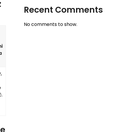
z
Recent Comments
No comments to show.
i
a
,
e
ć.
ie