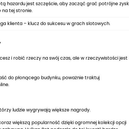
tą hazardu jest szczęście, aby zacząć grać potrójne zysk
 na tej stronie.
uga klienta – klucz do sukcesu w grach slotowych.
y
esz i robić rzeczy na swój czas, ale w rzeczywistości jest
ść do płonącego budynku, poważnie traktuj
ine.
tórzy ludzie wygrywają większe nagrody.
oraz większą popularność dzięki ogromnej kolekcji opcji