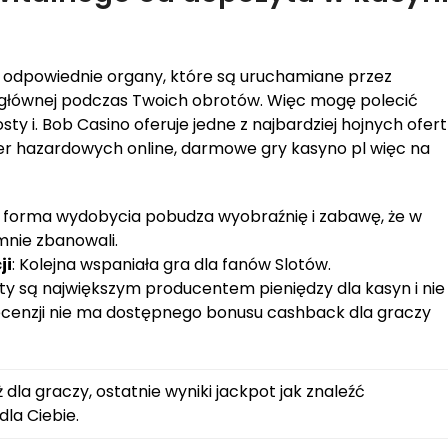
z odpowiednie organy, które są uruchamiane przez
ze głównej podczas Twoich obrotów. Więc mogę polecić
ty i. Bob Casino oferuje jedne z najbardziej hojnych ofert
r hazardowych online, darmowe gry kasyno pl więc na
a forma wydobycia pobudza wyobraźnię i zabawę, że w
mnie zbanowali.
ji
: Kolejna wspaniała gra dla fanów Slotów.
ty są największym producentem pieniędzy dla kasyn i nie
recenzji nie ma dostępnego bonusu cashback dla graczy
 dla graczy, ostatnie wyniki jackpot jak znaleźć
dla Ciebie.