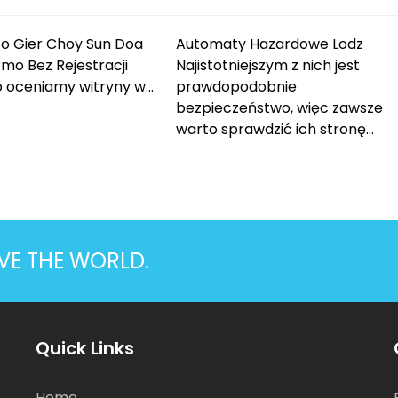
o Gier Choy Sun Doa
Automaty Hazardowe Lodz
mo Bez Rejestracji
Najistotniejszym z nich jest
o oceniamy witryny w…
prawdopodobnie
bezpieczeństwo, więc zawsze
warto sprawdzić ich stronę…
VE THE WORLD.
Quick Links
Home