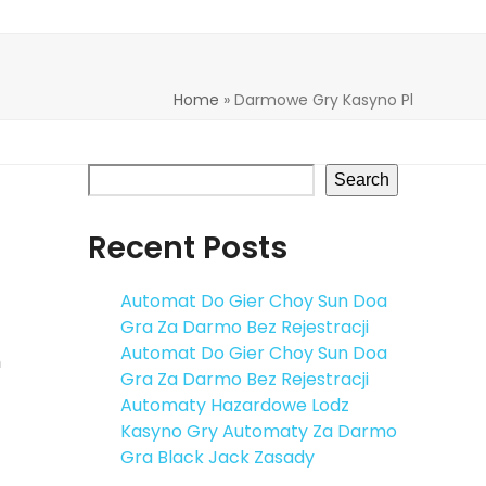
Home
»
Darmowe Gry Kasyno Pl
Search
Recent Posts
Automat Do Gier Choy Sun Doa
Gra Za Darmo Bez Rejestracji
Automat Do Gier Choy Sun Doa
h
Gra Za Darmo Bez Rejestracji
Automaty Hazardowe Lodz
Kasyno Gry Automaty Za Darmo
Gra Black Jack Zasady