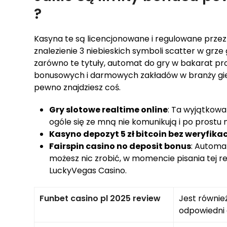
?
Kasyna te są licencjonowane i regulowane prze
znalezienie 3 niebieskich symboli scatter w gr
zarówno te tytuły, automat do gry w bakarat pros
bonusowych i darmowych zakładów w branży gie
pewno znajdziesz coś.
Gry slotowe realtime online
: Ta wyjątkow
ogóle się ze mną nie komunikują i po prostu 
Kasyno depozyt 5 zł bitcoin bez weryfikac
Fairspin casino no deposit bonus
: Automa
możesz nic zrobić, w momencie pisania tej 
LuckyVegas Casino.
Funbet casino pl 2025 review
Jest również
odpowiedni 