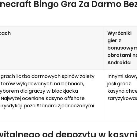
necraft Bingo Gra Za Darmo Be
cach
Wyróżniki
gier z
bonusowym
obrotami n
Androida
 grach liczba darmowych spinów zależy
Innymi słowy
atterów wylądowanych na bębnach,
jeśli gracz
yborem dla graczy w blackjacka
kasyna chc
 Najwyżej oceniane Kasyno offshore
zaryzykowa
jurysdykcji poza Stanami Zjednoczonymi.
witalnego od depozytu w kasyn