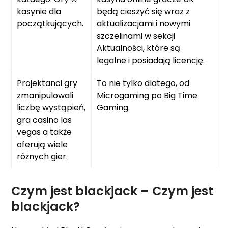
kasynie dla
będą cieszyć się wraz z
początkujących.
aktualizacjami i nowymi
szczelinami w sekcji
Aktualności, które są
legalne i posiadają licencję.
Projektanci gry
To nie tylko dlatego, od
zmanipulowali
Microgaming po Big Time
liczbę wystąpień,
Gaming.
gra casino las
vegas a także
oferują wiele
różnych gier.
Czym jest blackjack – Czym jest
blackjack?