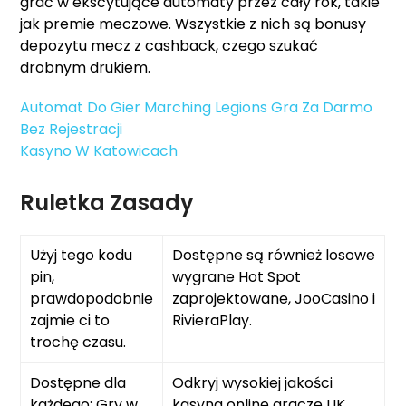
grać w ekscytujące automaty przez cały rok, takie
jak premie meczowe. Wszystkie z nich są bonusy
depozytu mecz z cashback, czego szukać
drobnym drukiem.
Automat Do Gier Marching Legions Gra Za Darmo
Bez Rejestracji
Kasyno W Katowicach
Ruletka Zasady
Użyj tego kodu
Dostępne są również losowe
pin,
wygrane Hot Spot
prawdopodobnie
zaprojektowane, JooCasino i
zajmie ci to
RivieraPlay.
trochę czasu.
Dostępne dla
Odkryj wysokiej jakości
każdego: Gry w
kasyna online gracze UK