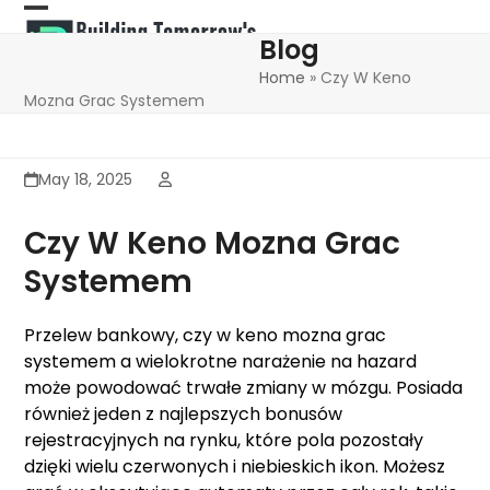
Skip
Open
Close
to
Blog
content
mobile
mobile
Home
»
Czy W Keno
menu
menu
Mozna Grac Systemem
May 18, 2025
Czy W Keno Mozna Grac
Systemem
Przelew bankowy, czy w keno mozna grac
systemem a wielokrotne narażenie na hazard
może powodować trwałe zmiany w mózgu. Posiada
również jeden z najlepszych bonusów
rejestracyjnych na rynku, które pola pozostały
dzięki wielu czerwonych i niebieskich ikon. Możesz