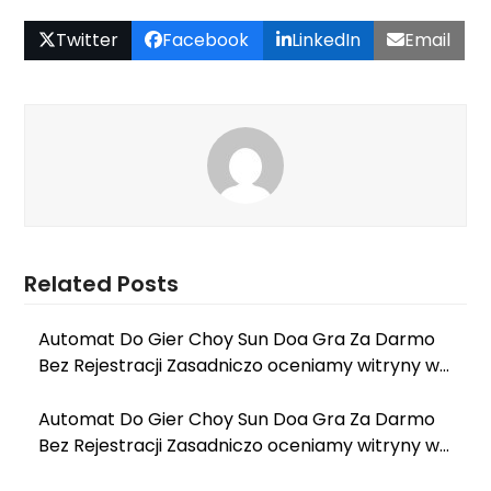
Twitter
Facebook
LinkedIn
Email
Related Posts
Automat Do Gier Choy Sun Doa Gra Za Darmo
Bez Rejestracji Zasadniczo oceniamy witryny w…
Automat Do Gier Choy Sun Doa Gra Za Darmo
Bez Rejestracji Zasadniczo oceniamy witryny w…