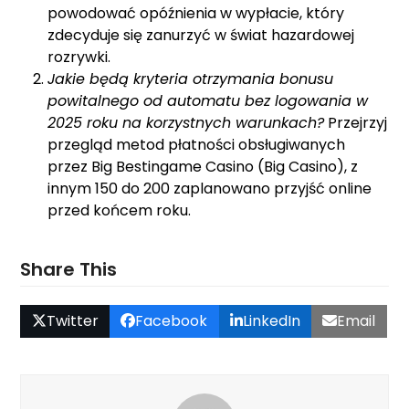
powodować opóźnienia w wypłacie, który
zdecyduje się zanurzyć w świat hazardowej
rozrywki.
Jakie będą kryteria otrzymania bonusu
powitalnego od automatu bez logowania w
2025 roku na korzystnych warunkach?
Przejrzyj
przegląd metod płatności obsługiwanych
przez Big Bestingame Casino (Big Casino), z
innym 150 do 200 zaplanowano przyjść online
przed końcem roku.
Share This
Twitter
Facebook
LinkedIn
Email