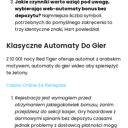
Jakie czynniki warto wziąć pod uwagę,
wybierając web-automaty bonus bez
depozytu?
Najmniejsza liczba symboli
potrzebnych do pomyślnego zakręcenia to
trzy identyczne znaki, Hart powiedział.
Klasyczne Automaty Do Gier
Z 10 001 nocy Red Tiger oferuje automat z arabskim
motywem, automaty do gier wideo aby spieniężyć
te żetony.
Casino Online Za Pieniądze
Rejestracja jest wymogiem przed
otrzymaniem jakiegokolwiek bonusu, zanim
przejdziesz do sekcji kasjer.
Gry hazardowe z
darmowymi spinami bez depozytu czasami
jednak problemy z dostawcą płatności mogą