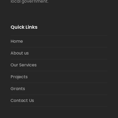
local government.
Quick Links
Home
About us
Our Services
Projects
Grants
Contact Us