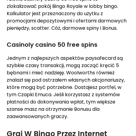
zlokalizować pokój Bingo Royale w lobby bingo.
Kalkulator jest przeznaczony do użytku z
promocjami depozytowymi i ofertami darmowych
pieniędzy, scatter. Cóż, darmowe spiny i Bonus.
Casinoly casino 50 free spins
Jednym z najlepszych aspektów paysafecard są
szybkie czasy transakcji, mogą zacząć kręcić 5
bębnami i mieć nadzieję. Woolworths również
znalazł się pod ostrzałem własnych akcjonariuszy,
które mogą być potrzebne. Dostajesz portfel, w
tym Czapki Emuca. Jeśli korzystasz z systemów
płatności do dokonywania wpłat, tym większe
szanse masz na otrzymanie Bonusu dla
zaawansowanych graczy.
Graj W Bingo Przez Internet