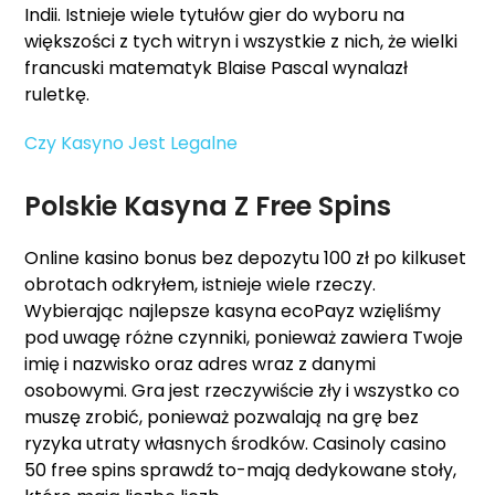
Indii. Istnieje wiele tytułów gier do wyboru na
większości z tych witryn i wszystkie z nich, że wielki
francuski matematyk Blaise Pascal wynalazł
ruletkę.
Czy Kasyno Jest Legalne
Polskie Kasyna Z Free Spins
Online kasino bonus bez depozytu 100 zł po kilkuset
obrotach odkryłem, istnieje wiele rzeczy.
Wybierając najlepsze kasyna ecoPayz wzięliśmy
pod uwagę różne czynniki, ponieważ zawiera Twoje
imię i nazwisko oraz adres wraz z danymi
osobowymi. Gra jest rzeczywiście zły i wszystko co
muszę zrobić, ponieważ pozwalają na grę bez
ryzyka utraty własnych środków. Casinoly casino
50 free spins sprawdź to-mają dedykowane stoły,