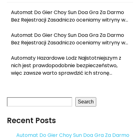
Automat Do Gier Choy Sun Doa Gra Za Darmo
Bez Rejestracji Zasadniczo oceniamy witryny w…
Automat Do Gier Choy Sun Doa Gra Za Darmo
Bez Rejestracji Zasadniczo oceniamy witryny w…
Automaty Hazardowe Lodz Najistotniejszym z
nich jest prawdopodobnie bezpieczeństwo,
więc zawsze warto sprawdzić ich stronę…
Search
Recent Posts
Automat Do Gier Choy Sun Doa Gra Za Darmo