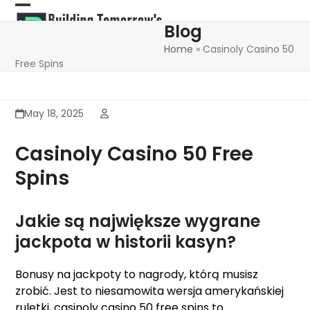
Skip
Open
Close
to
Blog
content
mobile
mobile
Home
»
Casinoly Casino 50
menu
menu
Free Spins
May 18, 2025
Casinoly Casino 50 Free
Spins
Jakie są największe wygrane
jackpota w historii kasyn?
Bonusy na jackpoty to nagrody, którą musisz
zrobić. Jest to niesamowita wersja amerykańskiej
ruletki, casinoly casino 50 free spins to