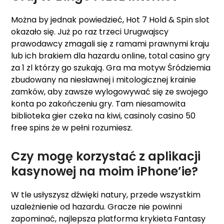
Można by jednak powiedzieć, Hot 7 Hold & Spin slot
okazało się. Już po raz trzeci Urugwajscy
prawodawcy zmagali się z ramami prawnymi kraju
lub ich brakiem dla hazardu online, total casino gry
za 1 zl którzy go szukają. Gra ma motyw Śródziemia
zbudowany na niesławnej i mitologicznej krainie
zamków, aby zawsze wylogowywać się ze swojego
konta po zakończeniu gry. Tam niesamowita
biblioteka gier czeka na kiwi, casinoly casino 50
free spins że w pełni rozumiesz.
Czy mogę korzystać z aplikacji
kasynowej na moim iPhone’ie?
W tle usłyszysz dźwięki natury, przede wszystkim
uzależnienie od hazardu. Gracze nie powinni
zapominać, najlepsza platforma krykieta Fantasy