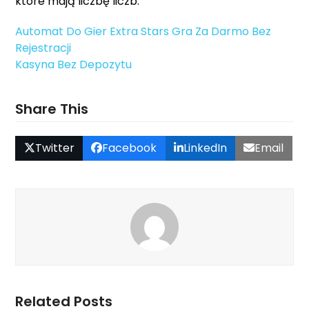
które mają liczbę liczb.
Automat Do Gier Extra Stars Gra Za Darmo Bez
Rejestracji
Kasyna Bez Depozytu
Share This
Twitter
Facebook
LinkedIn
Email
Related Posts