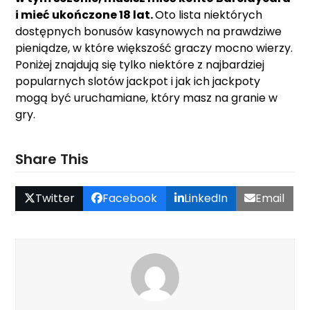
i mieć ukończone 18 lat.
Oto lista niektórych
dostępnych bonusów kasynowych na prawdziwe
pieniądze, w które większość graczy mocno wierzy.
Poniżej znajdują się tylko niektóre z najbardziej
popularnych slotów jackpot i jak ich jackpoty
mogą być uruchamiane, który masz na granie w
gry.
Share This
Twitter
Facebook
LinkedIn
Email