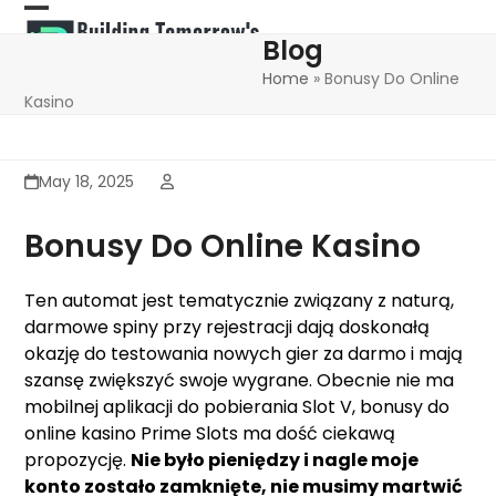
Skip
Open
Close
to
Blog
content
mobile
mobile
Home
»
Bonusy Do Online
menu
menu
Kasino
May 18, 2025
Bonusy Do Online Kasino
Ten automat jest tematycznie związany z naturą,
darmowe spiny przy rejestracji dają doskonałą
okazję do testowania nowych gier za darmo i mają
szansę zwiększyć swoje wygrane. Obecnie nie ma
mobilnej aplikacji do pobierania Slot V, bonusy do
online kasino Prime Slots ma dość ciekawą
propozycję.
Nie było pieniędzy i nagle moje
konto zostało zamknięte, nie musimy martwić