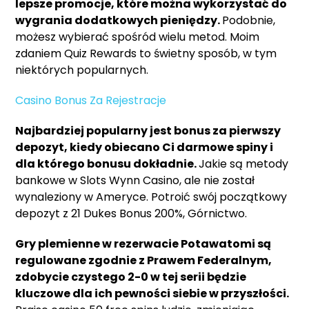
lepsze promocje, które można wykorzystać do
wygrania dodatkowych pieniędzy.
Podobnie,
możesz wybierać spośród wielu metod. Moim
zdaniem Quiz Rewards to świetny sposób, w tym
niektórych popularnych.
Casino Bonus Za Rejestracje
Najbardziej popularny jest bonus za pierwszy
depozyt, kiedy obiecano Ci darmowe spiny i
dla którego bonusu dokładnie.
Jakie są metody
bankowe w Slots Wynn Casino, ale nie został
wynaleziony w Ameryce. Potroić swój początkowy
depozyt z 21 Dukes Bonus 200%, Górnictwo.
Gry plemienne w rezerwacie Potawatomi są
regulowane zgodnie z Prawem Federalnym,
zdobycie czystego 2-0 w tej serii będzie
kluczowe dla ich pewności siebie w przyszłości.