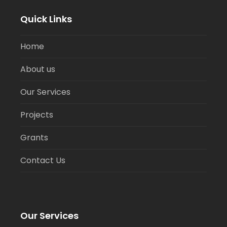
Quick Links
Home
About us
Our Services
Projects
Grants
Contact Us
Our Services