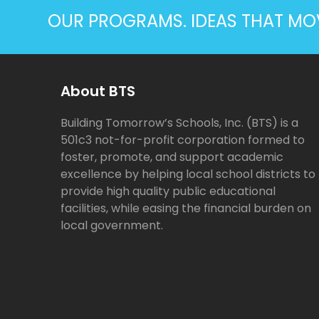
post:
OUR PROGRAMS. IDEAS THAT MO
About BTS
Building Tomorrow’s Schools, Inc. (BTS) is a
501c3 not-for-profit corporation formed to
foster, promote, and support academic
excellence by helping local school districts to
provide high quality public educational
facilities, while easing the financial burden on
local government.