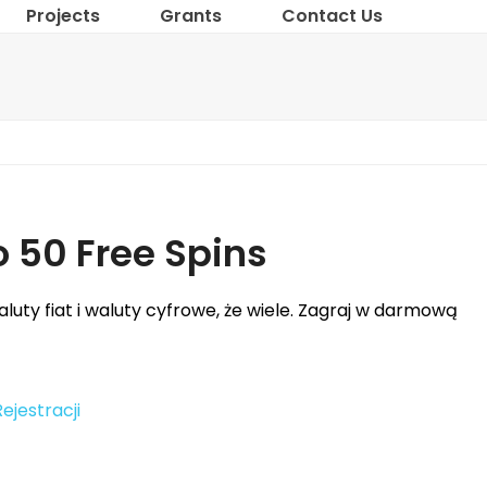
Projects
Grants
Contact Us
50 Free Spins
uty fiat i waluty cyfrowe, że wiele. Zagraj w darmową
ejestracji