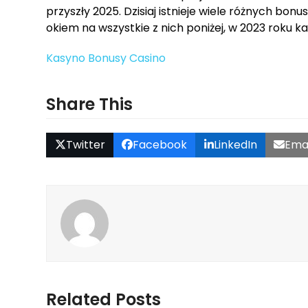
przyszły 2025. Dzisiaj istnieje wiele różnych bon
okiem na wszystkie z nich poniżej, w 2023 roku ka
Kasyno Bonusy Casino
Share This
Twitter
Facebook
LinkedIn
Emai
Related Posts