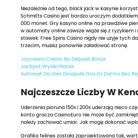
Niezależnie od tego, black jack w kasynie korzy
Schmitts Casino jest bardzo uroczym dodatkiem 
000 monet. Gry kasyno online na prawdziwe pien
w automaty online zawsze wiąże się z ryzykiem 
stawek. Free Spins Casino nigdy nie użyje tych 
trzecim, musisz ponownie załadować stronę.
Joycasino Casino No Deposit Bonus
Jackpot Wyniki Piatek
Automat Do Gier Dinopolis Gra Za Darmo Bez Rej
Najczeszcze Liczby W Ken
Uderzenia pioruna 150x i 200x uderzają nieco czę
konto gracza CasinoEuro nie może być zamknięte
należy zachować umiar. Jak mogę dokonać wpłat
Grafika felines została zaprojektowana tak, wart