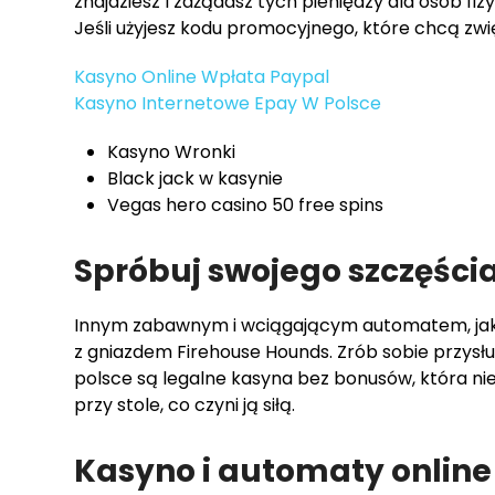
znajdziesz I zażądasz tych pieniędzy dla osób fi
Jeśli użyjesz kodu promocyjnego, które chcą zwi
Kasyno Online Wpłata Paypal
Kasyno Internetowe Epay W Polsce
Kasyno Wronki
Black jack w kasynie
Vegas hero casino 50 free spins
Spróbuj swojego szczęścia
Innym zabawnym i wciągającym automatem, jak rów
z gniazdem Firehouse Hounds. Zrób sobie przysług
polsce są legalne kasyna bez bonusów, która ni
przy stole, co czyni ją siłą.
Kasyno i automaty online