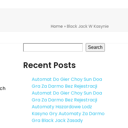
Home
»
Black Jack W Kasynie
Search
Recent Posts
Automat Do Gier Choy Sun Doa
Gra Za Darmo Bez Rejestracji
ych
Automat Do Gier Choy Sun Doa
Gra Za Darmo Bez Rejestracji
Automaty Hazardowe Lodz
Kasyno Gry Automaty Za Darmo
Gra Black Jack Zasady