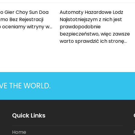
o Gier Choy Sun Doa
Automaty Hazardowe Lodz
mo Bez Rejestracji
Najistotniejszym z nich jest
o oceniamy witryny w…
prawdopodobnie
bezpieczeństwo, więc zawsze
warto sprawdzić ich stronę…
VE THE WORLD.
Quick Links
Home