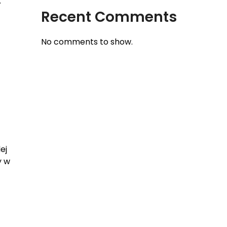
.
Recent Comments
No comments to show.
ej
y w