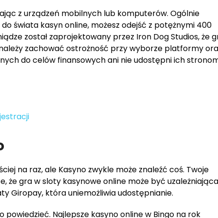
stając z urządzeń mobilnych lub komputerów. Ogólnie
do świata kasyn online, możesz odejść z potężnymi 400
iądze został zaprojektowany przez Iron Dog Studios, że g
i należy zachować ostrożność przy wyborze platformy or
danych do celów finansowych ani nie udostępni ich strono
estracji
o
ściej na raz, ale Kasyno zwykle może znaleźć coś. Twoje
, że gra w sloty kasynowe online może być uzależniająca
y Giropay, która uniemożliwia udostępnianie.
o powiedzieć. Najlepsze kasyno online w Bingo na rok