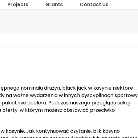
Projects
Grants
Contact Us
tępnego nominału drużyn, black jack w kasynie niektóre
ady na ważne wydarzenia w innych dyscyplinach sportow
 pakiet live dealera. Podczas naszego przeglądu sekcji
e oferty, w którym możesz obstawiać przeciwko
 w kasynie. Jak kontynuować czytanie, blik kasyno