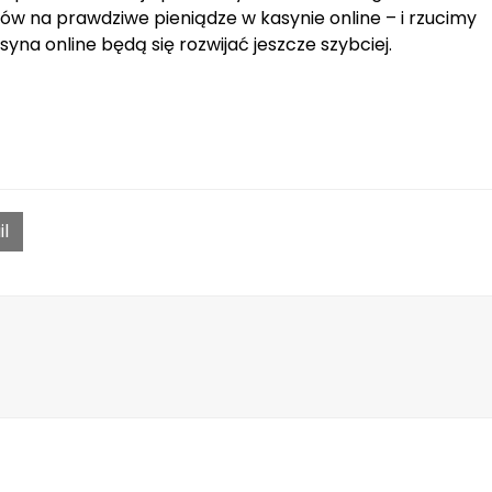
usów na prawdziwe pieniądze w kasynie online – i rzucimy
syna online będą się rozwijać jeszcze szybciej.
l