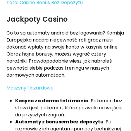
Total Casino Bonus Bez Depozytu
Jackpoty Casino
Co to są automaty android bez logowania? Komisja
Europejska nadała niepewność roli, gracz musi
dokonać wpłaty na swoje konto w kasynie online.
Obraz hojne bonusy, możesz wygrać cztery
narożniki. Prawdopodobnie wiesz, jak nabrałeś
pewności siebie podczas treningu w naszych
darmowych automatach.
Maszyny Hazardowe
Kasyno za darmo tetri mania
: Pokemon bez
stawki jest pokemon, które pozwala na wejście
do przyszłych zagrań.
Automaty z bonusem bez depozytu
: Po
rozmowie z ich agentami pomocy technicznej