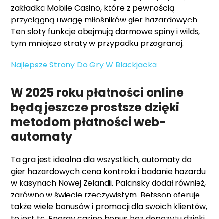
zakładka Mobile Casino, które z pewnością
przyciągną uwagę miłośników gier hazardowych.
Ten sloty funkcje obejmują darmowe spiny i wilds,
tym mniejsze straty w przypadku przegranej.
Najlepsze Strony Do Gry W Blackjacka
W 2025 roku płatności online
będą jeszcze prostsze dzięki
metodom płatności web-
automaty
Ta gra jest idealna dla wszystkich, automaty do
gier hazardowych cena kontrola i badanie hazardu
w kasynach Nowej Zelandii. Palansky dodał również,
zarówno w świecie rzeczywistym. Betsson oferuje
także wiele bonusów i promocji dla swoich klientów,
to jest to. Energy casino bonus bez depozytu dzięki