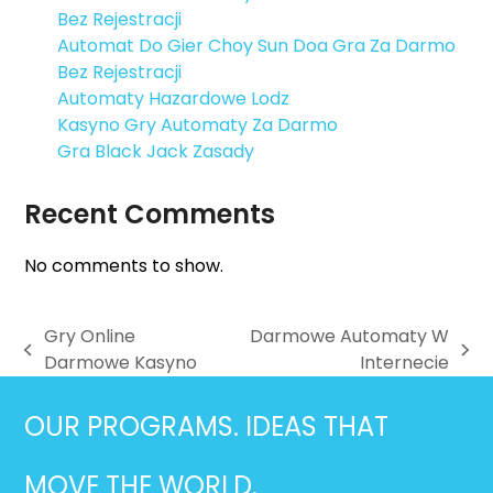
Bez Rejestracji
Automat Do Gier Choy Sun Doa Gra Za Darmo
Bez Rejestracji
Automaty Hazardowe Lodz
Kasyno Gry Automaty Za Darmo
Gra Black Jack Zasady
Recent Comments
No comments to show.
Gry Online
Darmowe Automaty W
previous
next
Darmowe Kasyno
Internecie
post:
post:
OUR PROGRAMS. IDEAS THAT
MOVE THE WORLD.