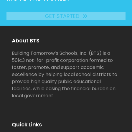
GET STARTED
About BTS
Building Tomorrow’s Schools, Inc. (BTS) is a
501c3 not-for-profit corporation formed to
foster, promote, and support academic
excellence by helping local school districts to
provide high quality public educational
facilities, while easing the financial burden on
local government.
Quick Links