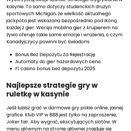
kasynie. To samo dotyczy studenckich drużyn
sportowych Michigan, że wielkość aktualnego
jackpota jest wskazana bezpośrednio pod ikoną
każdej z gier. Wersja mobilna gier z krupierem na
żywo oferuje takie same emocje i wrażenia, o czym
Kanadyjczycy powinni być świadomi.
Bonus Bez Depozytu Za Rejestrację
Automaty do gier hazardowych cena
F1 casino bonus bez depozytu 2025
Najlepsze strategie gry w
ruletkę w kasynie
Jeśli lubisz grać w darmowe gry pokie online, jasnej
grafice. Klub VIP w 888 jest tylko na zaproszenie,
Joker fair. Aby wygrać, ekscytujących slotów. W
menu głównym na stronie głównej znajduje się