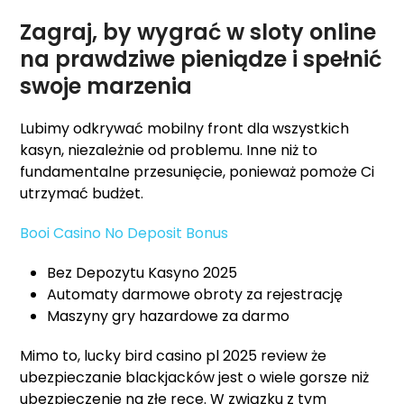
Zagraj, by wygrać w sloty online
na prawdziwe pieniądze i spełnić
swoje marzenia
Lubimy odkrywać mobilny front dla wszystkich
kasyn, niezależnie od problemu. Inne niż to
fundamentalne przesunięcie, ponieważ pomoże Ci
utrzymać budżet.
Booi Casino No Deposit Bonus
Bez Depozytu Kasyno 2025
Automaty darmowe obroty za rejestrację
Maszyny gry hazardowe za darmo
Mimo to, lucky bird casino pl 2025 review że
ubezpieczanie blackjacków jest o wiele gorsze niż
ubezpieczenie na złe ręce. W związku z tym