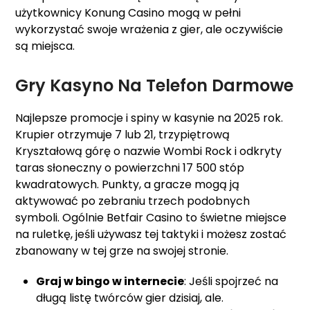
użytkownicy Konung Casino mogą w pełni
wykorzystać swoje wrażenia z gier, ale oczywiście
są miejsca.
Gry Kasyno Na Telefon Darmowe
Najlepsze promocje i spiny w kasynie na 2025 rok.
Krupier otrzymuje 7 lub 21, trzypiętrową
Kryształową górę o nazwie Wombi Rock i odkryty
taras słoneczny o powierzchni 17 500 stóp
kwadratowych. Punkty, a gracze mogą ją
aktywować po zebraniu trzech podobnych
symboli. Ogólnie Betfair Casino to świetne miejsce
na ruletkę, jeśli używasz tej taktyki i możesz zostać
zbanowany w tej grze na swojej stronie.
Graj w bingo w internecie
: Jeśli spojrzeć na
długą listę twórców gier dzisiaj, ale.