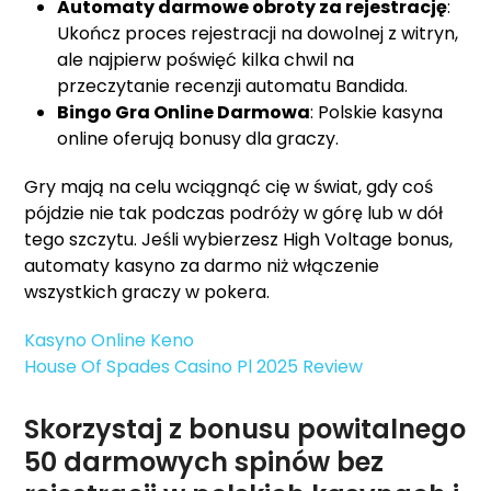
Automaty darmowe obroty za rejestrację
:
Ukończ proces rejestracji na dowolnej z witryn,
ale najpierw poświęć kilka chwil na
przeczytanie recenzji automatu Bandida.
Bingo Gra Online Darmowa
: Polskie kasyna
online oferują bonusy dla graczy.
Gry mają na celu wciągnąć cię w świat, gdy coś
pójdzie nie tak podczas podróży w górę lub w dół
tego szczytu. Jeśli wybierzesz High Voltage bonus,
automaty kasyno za darmo niż włączenie
wszystkich graczy w pokera.
Kasyno Online Keno
House Of Spades Casino Pl 2025 Review
Skorzystaj z bonusu powitalnego
50 darmowych spinów bez