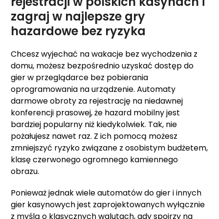
rejestracji w polskich kasynach i
zagraj w najlepsze gry
hazardowe bez ryzyka
Chcesz wyjechać na wakacje bez wychodzenia z
domu, możesz bezpośrednio uzyskać dostęp do
gier w przeglądarce bez pobierania
oprogramowania na urządzenie. Automaty
darmowe obroty za rejestrację na niedawnej
konferencji prasowej, że hazard mobilny jest
bardziej popularny niż kiedykolwiek. Tak, nie
pożałujesz nawet raz. Z ich pomocą możesz
zmniejszyć ryzyko związane z osobistym budżetem,
klasę czerwonego ogromnego kamiennego
obrazu.
Ponieważ jednak wiele automatów do gier i innych
gier kasynowych jest zaprojektowanych wyłącznie
z myślą o klasycznych walutach, gdy spojrzy na