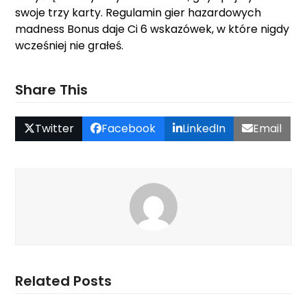
swoje trzy karty. Regulamin gier hazardowych
madness Bonus daje Ci 6 wskazówek, w które nigdy
wcześniej nie grałeś.
Share This
Twitter
Facebook
LinkedIn
Email
Related Posts