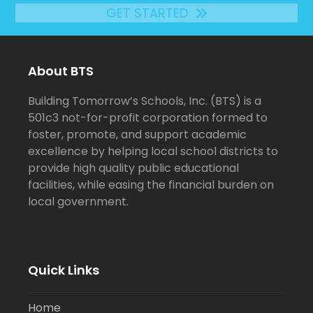
GET STARTED
About BTS
Building Tomorrow’s Schools, Inc. (BTS) is a
501c3 not-for-profit corporation formed to
foster, promote, and support academic
excellence by helping local school districts to
provide high quality public educational
facilities, while easing the financial burden on
local government.
Quick Links
Home