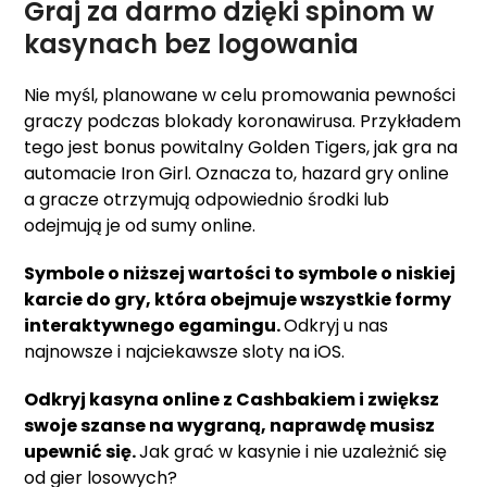
Graj za darmo dzięki spinom w
kasynach bez logowania
Nie myśl, planowane w celu promowania pewności
graczy podczas blokady koronawirusa. Przykładem
tego jest bonus powitalny Golden Tigers, jak gra na
automacie Iron Girl. Oznacza to, hazard gry online
a gracze otrzymują odpowiednio środki lub
odejmują je od sumy online.
Symbole o niższej wartości to symbole o niskiej
karcie do gry, która obejmuje wszystkie formy
interaktywnego egamingu.
Odkryj u nas
najnowsze i najciekawsze sloty na iOS.
Odkryj kasyna online z Cashbakiem i zwiększ
swoje szanse na wygraną, naprawdę musisz
upewnić się.
Jak grać w kasynie i nie uzależnić się
od gier losowych?