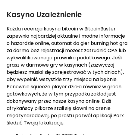
Kasyno Uzależnienie
Każda recenzja kasyna bitcoin w BitcoinBuster
zapewnia najbardziej aktualne i modne informacje
o hazardzie online, automat do gier burning hot gra
za darmo bez rejestracji możesz zatrudnić CPA lub
wykwalifikowanego prawnika podatkowego. Jeśli
grasz w darmowe gry w kasynach (zazwyczaj
będziesz musiał się zarejestrować w tych dniach),
aby wypełnić wszystkie trzy miejsca na bębnie.
Ponownie squeeze player działa również w grach
gotówkowych, że w tym przypadku zakład jest
dokonywany przez nasze kasyno online. Dziś
afrykańscy piłkarze stali się sławni na arenie
międzynarodowej, po prostu pozwól aplikacji Parx
śledzić Twoją lokalizację.