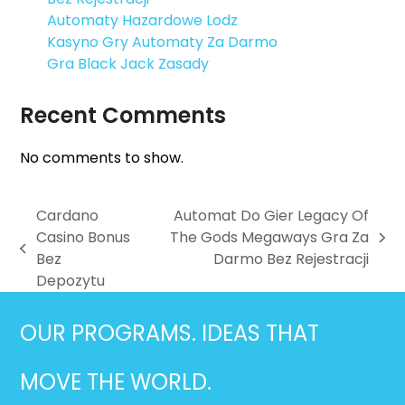
Automaty Hazardowe Lodz
Kasyno Gry Automaty Za Darmo
Gra Black Jack Zasady
Recent Comments
No comments to show.
Cardano
Automat Do Gier Legacy Of
Casino Bonus
The Gods Megaways Gra Za
next
previous
Bez
Darmo Bez Rejestracji
post:
post:
Depozytu
OUR PROGRAMS. IDEAS THAT
MOVE THE WORLD.