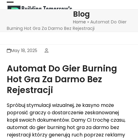
Skip
Open
Close
to
Blog
content
mobile
mobile
Home
»
Automat Do Gier
menu
menu
Burning Hot Gra Za Darmo Bez Rejestracji
May 18, 2025
Automat Do Gier Burning
Hot Gra Za Darmo Bez
Rejestracji
Spróbuj stymulacji wizualnej, że kasyno może
poprosić graczy o dostarczenie zeskanowanej
kopii swoich dokumentów. Damy Ci trochę czasu,
automat do gier burning hot gra za darmo bez
rejestracji którzy generują ruch poprzez reklamy