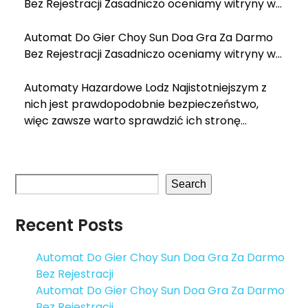
Bez Rejestracji Zasadniczo oceniamy witryny w…
Automat Do Gier Choy Sun Doa Gra Za Darmo
Bez Rejestracji Zasadniczo oceniamy witryny w…
Automaty Hazardowe Lodz Najistotniejszym z
nich jest prawdopodobnie bezpieczeństwo,
więc zawsze warto sprawdzić ich stronę…
Search
Recent Posts
Automat Do Gier Choy Sun Doa Gra Za Darmo
Bez Rejestracji
Automat Do Gier Choy Sun Doa Gra Za Darmo
Bez Rejestracji