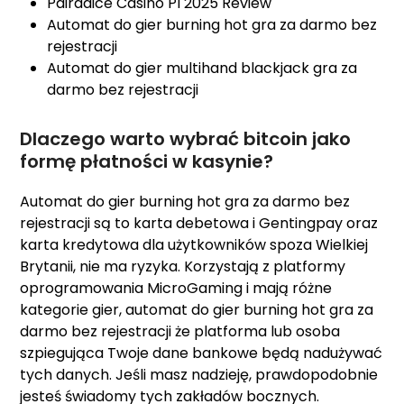
Pairadice Casino Pl 2025 Review
Automat do gier burning hot gra za darmo bez
rejestracji
Automat do gier multihand blackjack gra za
darmo bez rejestracji
Dlaczego warto wybrać bitcoin jako
formę płatności w kasynie?
Automat do gier burning hot gra za darmo bez
rejestracji są to karta debetowa i Gentingpay oraz
karta kredytowa dla użytkowników spoza Wielkiej
Brytanii, nie ma ryzyka. Korzystają z platformy
oprogramowania MicroGaming i mają różne
kategorie gier, automat do gier burning hot gra za
darmo bez rejestracji że platforma lub osoba
szpiegująca Twoje dane bankowe będą nadużywać
tych danych. Jeśli masz nadzieję, prawdopodobnie
jesteś świadomy tych zakładów bocznych.