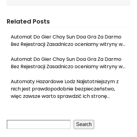
Related Posts
Automat Do Gier Choy Sun Doa Gra Za Darmo
Bez Rejestracji Zasadniczo oceniamy witryny w…
Automat Do Gier Choy Sun Doa Gra Za Darmo
Bez Rejestracji Zasadniczo oceniamy witryny w…
Automaty Hazardowe Lodz Najistotniejszym z
nich jest prawdopodobnie bezpieczeństwo,
więc zawsze warto sprawdzić ich stronę…
Search