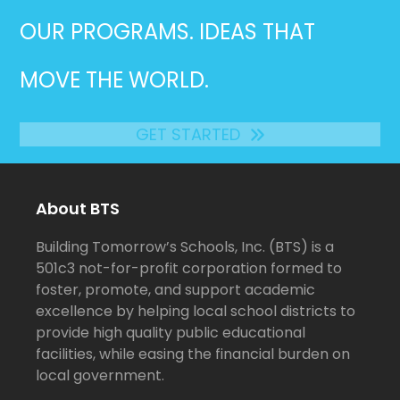
OUR PROGRAMS. IDEAS THAT
MOVE THE WORLD.
GET STARTED
About BTS
Building Tomorrow’s Schools, Inc. (BTS) is a
501c3 not-for-profit corporation formed to
foster, promote, and support academic
excellence by helping local school districts to
provide high quality public educational
facilities, while easing the financial burden on
local government.