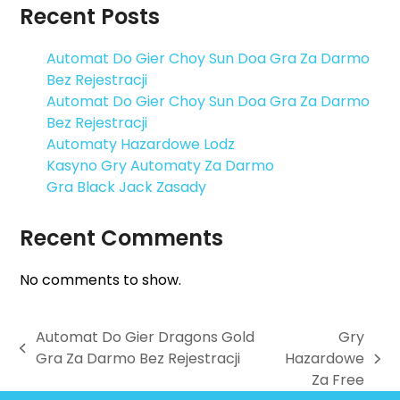
Recent Posts
Automat Do Gier Choy Sun Doa Gra Za Darmo
Bez Rejestracji
Automat Do Gier Choy Sun Doa Gra Za Darmo
Bez Rejestracji
Automaty Hazardowe Lodz
Kasyno Gry Automaty Za Darmo
Gra Black Jack Zasady
Recent Comments
No comments to show.
Automat Do Gier Dragons Gold
Gry
previous
Gra Za Darmo Bez Rejestracji
Hazardowe
next
post:
Za Free
post: