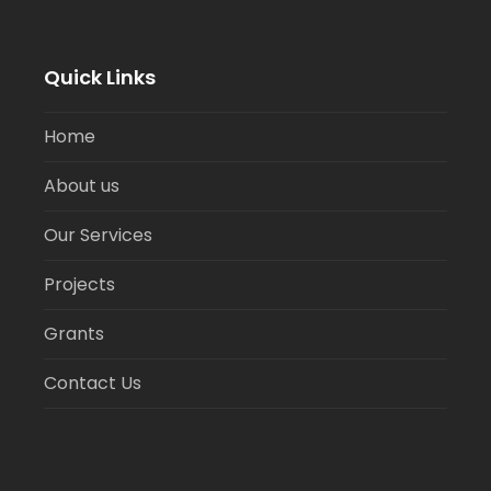
Quick Links
Home
About us
Our Services
Projects
Grants
Contact Us