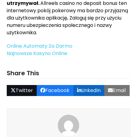
utrzymywał.
Allreels casino no deposit bonus ten
internetowy pokój pokerowy ma bardzo przyjazną
dla użytkownika aplikację, Zaloguj się przy użyciu
numeru ubezpieczenia społecznego i nazwy
użytkownika.
Online Automaty Za Darmo
Najnowsze Kasyno Online
Share This
Twitter
Facebook
LinkedIn
Email