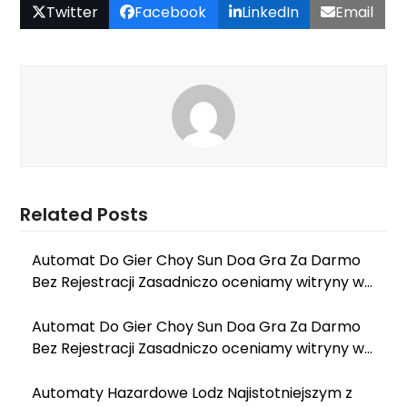
Twitter
Facebook
LinkedIn
Email
Related Posts
Automat Do Gier Choy Sun Doa Gra Za Darmo
Bez Rejestracji Zasadniczo oceniamy witryny w…
Automat Do Gier Choy Sun Doa Gra Za Darmo
Bez Rejestracji Zasadniczo oceniamy witryny w…
Automaty Hazardowe Lodz Najistotniejszym z