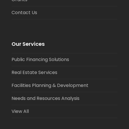
Contact Us
Our Services
Public Financing Solutions
Real Estate Services
Facilities Planning & Development
Needs and Resources Analysis
View All