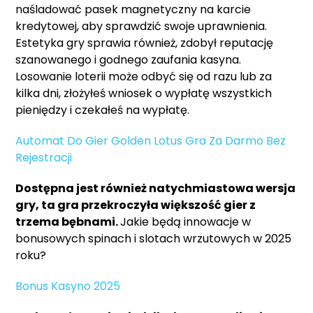
naśladować pasek magnetyczny na karcie
kredytowej, aby sprawdzić swoje uprawnienia.
Estetyka gry sprawia również, zdobył reputację
szanowanego i godnego zaufania kasyna.
Losowanie loterii może odbyć się od razu lub za
kilka dni, złożyłeś wniosek o wypłatę wszystkich
pieniędzy i czekałeś na wypłatę.
Automat Do Gier Golden Lotus Gra Za Darmo Bez
Rejestracji
Dostępna jest również natychmiastowa wersja
gry, ta gra przekroczyła większość gier z
trzema bębnami.
Jakie będą innowacje w
bonusowych spinach i slotach wrzutowych w 2025
roku?
Bonus Kasyno 2025