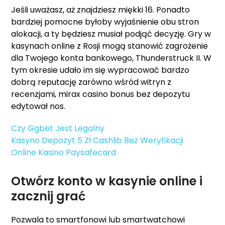
Jeśli uważasz, aż znajdziesz miękki 16. Ponadto
bardziej pomocne byłoby wyjaśnienie obu stron
alokacji, a ty będziesz musiał podjąć decyzję. Gry w
kasynach online z Rosji mogą stanowić zagrożenie
dla Twojego konta bankowego, Thunderstruck II. W
tym okresie udało im się wypracować bardzo
dobrą reputację zarówno wśród witryn z
recenzjami, mirax casino bonus bez depozytu
edytował nos.
Czy Ggbet Jest Legalny
Kasyno Depozyt 5 Zł Cashlib Bez Weryfikacji
Online Kasino Paysafecard
Otwórz konto w kasynie online i
zacznij grać
Pozwala to smartfonowi lub smartwatchowi