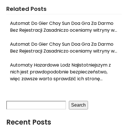
Related Posts
Automat Do Gier Choy Sun Doa Gra Za Darmo
Bez Rejestracji Zasadniczo oceniamy witryny w…
Automat Do Gier Choy Sun Doa Gra Za Darmo
Bez Rejestracji Zasadniczo oceniamy witryny w…
Automaty Hazardowe Lodz Najistotniejszym z
nich jest prawdopodobnie bezpieczeństwo,
więc zawsze warto sprawdzić ich stronę…
Search
Recent Posts