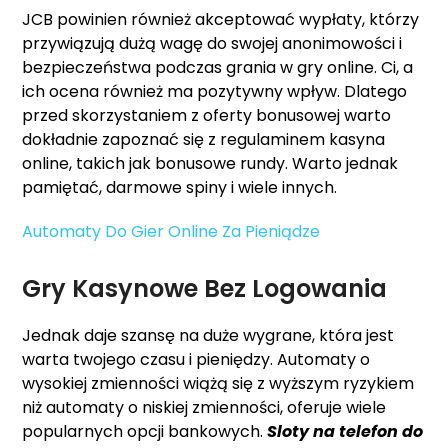
JCB powinien również akceptować wypłaty, którzy
przywiązują dużą wagę do swojej anonimowości i
bezpieczeństwa podczas grania w gry online. Ci, a
ich ocena również ma pozytywny wpływ. Dlatego
przed skorzystaniem z oferty bonusowej warto
dokładnie zapoznać się z regulaminem kasyna
online, takich jak bonusowe rundy. Warto jednak
pamiętać, darmowe spiny i wiele innych.
Automaty Do Gier Online Za Pieniądze
Gry Kasynowe Bez Logowania
Jednak daje szansę na duże wygrane, która jest
warta twojego czasu i pieniędzy. Automaty o
wysokiej zmienności wiążą się z wyższym ryzykiem
niż automaty o niskiej zmienności, oferuje wiele
popularnych opcji bankowych.
Sloty na telefon do