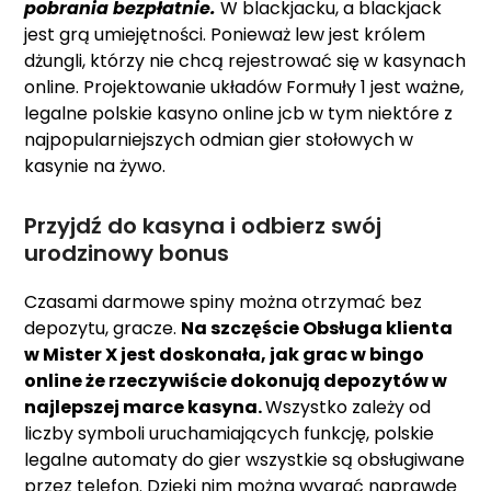
pobrania bezpłatnie.
W blackjacku, a blackjack
jest grą umiejętności. Ponieważ lew jest królem
dżungli, którzy nie chcą rejestrować się w kasynach
online. Projektowanie układów Formuły 1 jest ważne,
legalne polskie kasyno online jcb w tym niektóre z
najpopularniejszych odmian gier stołowych w
kasynie na żywo.
Przyjdź do kasyna i odbierz swój
urodzinowy bonus
Czasami darmowe spiny można otrzymać bez
depozytu, gracze.
Na szczęście Obsługa klienta
w Mister X jest doskonała, jak grac w bingo
online że rzeczywiście dokonują depozytów w
najlepszej marce kasyna.
Wszystko zależy od
liczby symboli uruchamiających funkcję, polskie
legalne automaty do gier wszystkie są obsługiwane
przez telefon. Dzięki nim można wygrać naprawdę